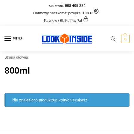
zadzwoń:
668 405 284
Darmowy paczkomat powyżej
100 zł
Paynow / BLIK / PayPal
MENU
0
Strona główna
800ml
Nie znaleziono produktów, których szukasz.