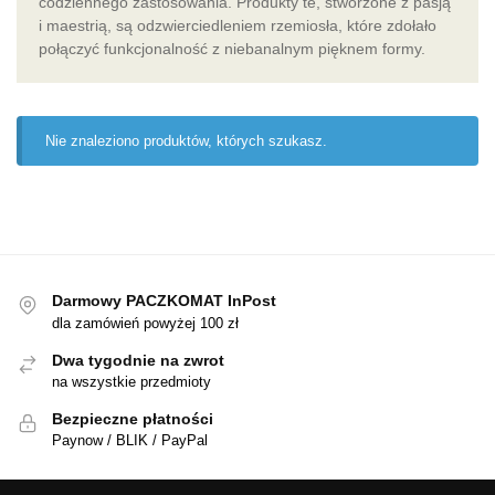
codziennego zastosowania. Produkty te, stworzone z pasją
i maestrią, są odzwierciedleniem rzemiosła, które zdołało
połączyć funkcjonalność z niebanalnym pięknem formy.
Nie znaleziono produktów, których szukasz.
Darmowy PACZKOMAT InPost
dla zamówień powyżej 100 zł
Dwa tygodnie na zwrot
na wszystkie przedmioty
Bezpieczne płatności
Paynow / BLIK / PayPal