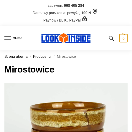
zadzwoń:
668 405 284
Darmowy paczkomat powyżej
100 zł
Paynow / BLIK / PayPal
MENU
0
Strona główna
Producenci
Mirostowice
/
/
Mirostowice