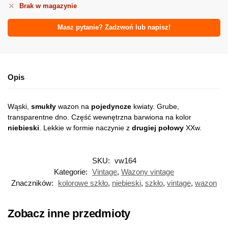
Brak w magazynie
Masz pytanie? Zadzwoń lub napisz!
Opis
Wąski,
smukły
wazon na
pojedyncze
kwiaty. Grube,
transparentne dno. Część wewnętrzna barwiona na kolor
niebieski
. Lekkie w formie naczynie z
drugiej połowy
XXw.
SKU:
vw164
Kategorie:
Vintage
,
Wazony vintage
Znaczników:
kolorowe szkło
,
niebieski
,
szkło
,
vintage
,
wazon
Zobacz inne przedmioty