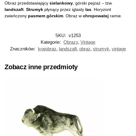
Obraz przedstawiający
sielankowy
, górski pejzaż – tzw.
landszaft
.
Strumyk
płynący przez iglasty
las
. Horyzont
zwieńczony
pasmem górskim
. Obraz w
chropowatej
ramie.
SKU:
v1253
Kategorie:
Obrazy
,
Vintage
Znaczników:
krajobraz
,
landszaft
,
obraz
,
strumyk
,
vintage
Zobacz inne przedmioty