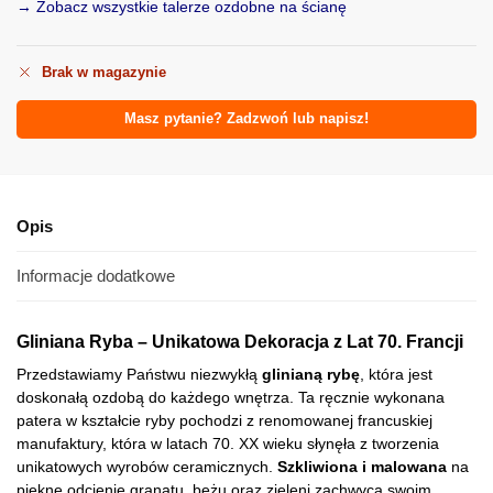
→ Zobacz wszystkie talerze ozdobne na ścianę
Brak w magazynie
Masz pytanie? Zadzwoń lub napisz!
Opis
Informacje dodatkowe
Gliniana Ryba – Unikatowa Dekoracja z Lat 70. Francji
Przedstawiamy Państwu niezwykłą
glinianą rybę
, która jest
doskonałą ozdobą do każdego wnętrza. Ta ręcznie wykonana
patera w kształcie ryby pochodzi z renomowanej francuskiej
manufaktury, która w latach 70. XX wieku słynęła z tworzenia
unikatowych wyrobów ceramicznych.
Szkliwiona i malowana
na
piękne odcienie granatu, beżu oraz zieleni zachwyca swoim