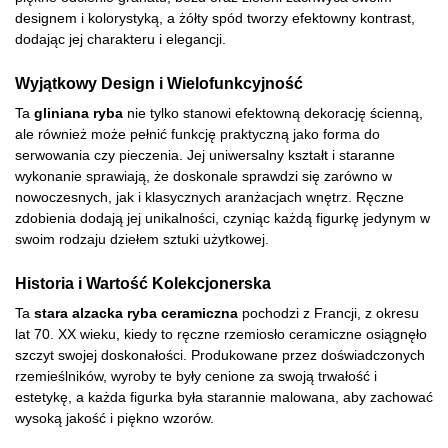
designem i kolorystyką, a żółty spód tworzy efektowny kontrast,
dodając jej charakteru i elegancji.
Wyjątkowy Design i Wielofunkcyjność
Ta
gliniana ryba
nie tylko stanowi efektowną dekorację ścienną,
ale również może pełnić funkcję praktyczną jako forma do
serwowania czy pieczenia. Jej uniwersalny kształt i staranne
wykonanie sprawiają, że doskonale sprawdzi się zarówno w
nowoczesnych, jak i klasycznych aranżacjach wnętrz. Ręczne
zdobienia dodają jej unikalności, czyniąc każdą figurkę jedynym w
swoim rodzaju dziełem sztuki użytkowej.
Historia i Wartość Kolekcjonerska
Ta
stara alzacka ryba ceramiczna
pochodzi z Francji, z okresu
lat 70. XX wieku, kiedy to ręczne rzemiosło ceramiczne osiągnęło
szczyt swojej doskonałości. Produkowane przez doświadczonych
rzemieślników, wyroby te były cenione za swoją trwałość i
estetykę, a każda figurka była starannie malowana, aby zachować
wysoką jakość i piękno wzorów.