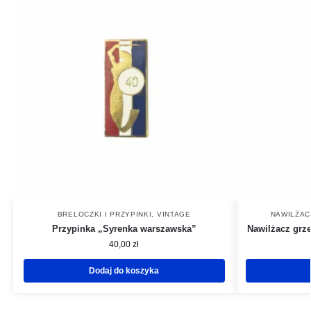
BRELOCZKI I PRZYPINKI
,
VINTAGE
NAWILŻAC
Przypinka „Syrenka warszawska”
Nawilżacz grze
40,00
zł
Dodaj do koszyka