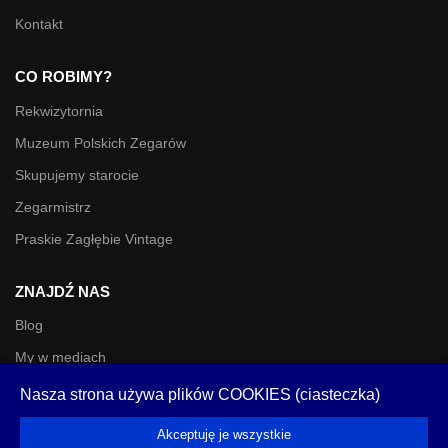
Kontakt
CO ROBIMY?
Rekwizytornia
Muzeum Polskich Zegarów
Skupujemy starocie
Zegarmistrz
Praskie Zagłębie Vintage
ZNAJDŹ NAS
Blog
My w mediach
Facebook
Nasza strona używa plików COOKIES (ciasteczka)
Instagram
Akceptuję je wszystkie
Tiktok