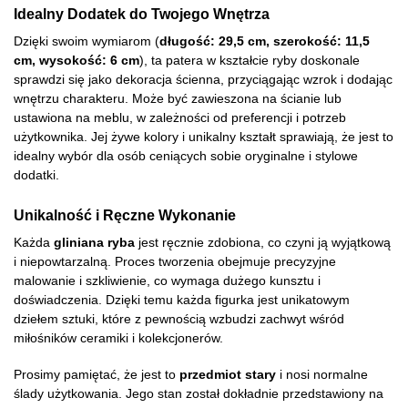
Idealny Dodatek do Twojego Wnętrza
Dzięki swoim wymiarom (
długość: 29,5 cm, szerokość: 11,5
cm, wysokość: 6 cm
), ta patera w kształcie ryby doskonale
sprawdzi się jako dekoracja ścienna, przyciągając wzrok i dodając
wnętrzu charakteru. Może być zawieszona na ścianie lub
ustawiona na meblu, w zależności od preferencji i potrzeb
użytkownika. Jej żywe kolory i unikalny kształt sprawiają, że jest to
idealny wybór dla osób ceniących sobie oryginalne i stylowe
dodatki.
Unikalność i Ręczne Wykonanie
Każda
gliniana ryba
jest ręcznie zdobiona, co czyni ją wyjątkową
i niepowtarzalną. Proces tworzenia obejmuje precyzyjne
malowanie i szkliwienie, co wymaga dużego kunsztu i
doświadczenia. Dzięki temu każda figurka jest unikatowym
dziełem sztuki, które z pewnością wzbudzi zachwyt wśród
miłośników ceramiki i kolekcjonerów.
Prosimy pamiętać, że jest to
przedmiot stary
i nosi normalne
ślady użytkowania. Jego stan został dokładnie przedstawiony na