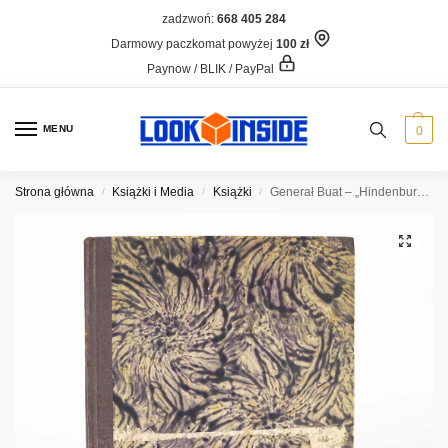
zadzwoń:
668 405 284
Darmowy paczkomat powyżej
100 zł
Paynow / BLIK / PayPal
MENU
0
Strona główna
Książki i Media
Książki
Generał Buat – „Hindenburg i Ludendorff jako strategicy”
/
/
/