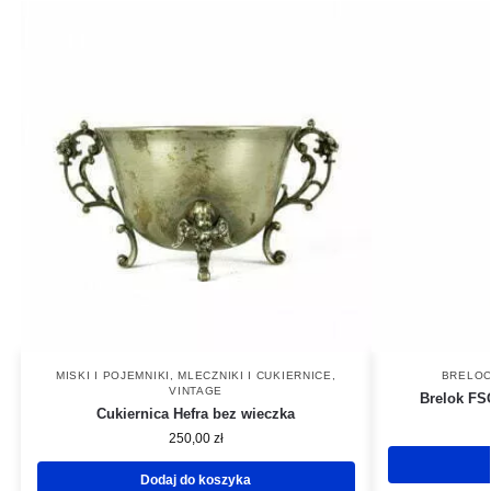
MISKI I POJEMNIKI
,
MLECZNIKI I CUKIERNICE
,
BRELOCZ
VINTAGE
Brelok FSO
Cukiernica Hefra bez wieczka
250,00
zł
Dodaj do koszyka