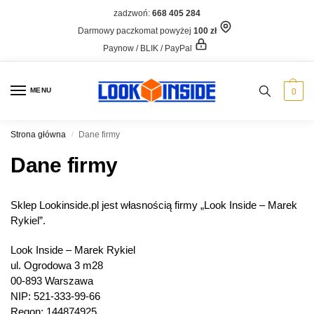
zadzwoń:
668 405 284
Darmowy paczkomat powyżej
100 zł
Paynow / BLIK / PayPal
MENU
0
Strona główna
Dane firmy
/
Dane firmy
Sklep Lookinside.pl jest własnością firmy „Look Inside – Marek
Rykiel”.
Look Inside – Marek Rykiel
ul. Ogrodowa 3 m28
00-893 Warszawa
NIP: 521-333-99-66
Regon: 144874925