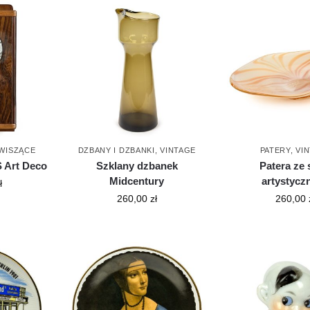
WISZĄCE
DZBANY I DZBANKI
,
VINTAGE
PATERY
,
VI
 Art Deco
Szklany dzbanek
Patera ze 
Midcentury
artystycz
ł
260,00
zł
260,00