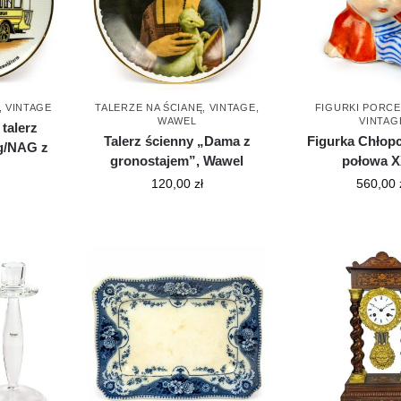
,
VINTAGE
TALERZE NA ŚCIANĘ
,
VINTAGE
,
FIGURKI PORC
WAWEL
VINTAG
talerz
Talerz ścienny „Dama z
Figurka Chłopc
g/NAG z
gronostajem”, Wawel
połowa X
120,00
zł
560,00