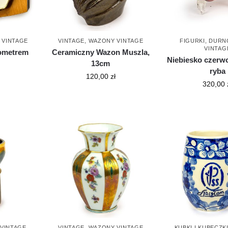
,
VINTAGE
VINTAGE
,
WAZONY VINTAGE
FIGURKI, DURN
VINTAG
mometrem
Ceramiczny Wazon Muszla,
Niebiesko czerw
13cm
ryba
120,00
zł
320,00
VINTAGE
VINTAGE
,
WAZONY VINTAGE
KUBKI I KUBECZK