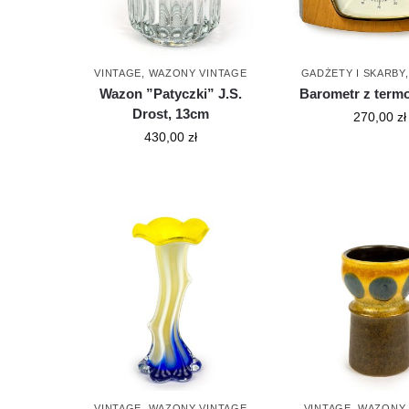
VINTAGE
,
WAZONY VINTAGE
GADŻETY I SKARBY
Wazon ”Patyczki” J.S.
Barometr z ter
Drost, 13cm
270,00
zł
430,00
zł
VINTAGE
,
WAZONY VINTAGE
VINTAGE
,
WAZONY 