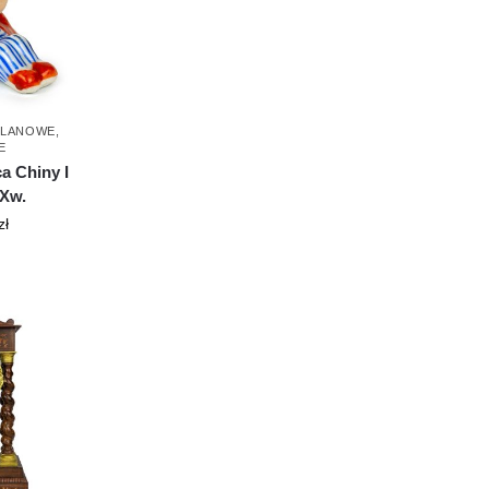
ELANOWE
,
E
a Chiny I
Xw.
zł