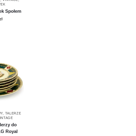
WEK
ek Społem
zł
WY
,
TALERZE
INTAGE
lerzy do
G Royal