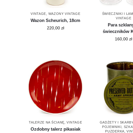
VINTAGE
,
WAZONY VINTAGE
ŚWIECZNIKI I LA
VINTAGE
Wazon Scheurich, 18cm
Para szklan
220,00
zł
świeczników 
160,00
zł
TALERZE NA ŚCIANĘ
,
VINTAGE
GADŻETY I SKARB
POJEMNIKI
,
SZKA
Ozdobny talerz pikasiak
PUZDERKA
,
VI