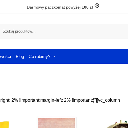
Darmowy paczkomat powyżej
100 zł
Szuka
wości
Blog
Co robimy?
ht: 2% !important;margin-left: 2% !important;}”][vc_column