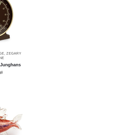
GE
,
ZEGARY
NE
 Junghans
zł