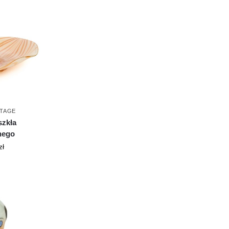
NTAGE
szkła
nego
zł