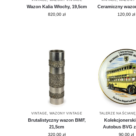
Wazon Kalia Włochy, 19,5cm
Ceramiczny wazon
820,00
zł
120,00
zł
VINTAGE
,
WAZONY VINTAGE
TALERZE NA ŚCIANĘ
Brutalistyczny wazon BMF,
Kolekcjonerski 
21,5cm
Autobus BVG z 
320,00
zł
90,00
zł