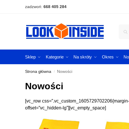
zadzwoń:
668 405 284
Sklep
Kategorie
Na skróty
Okres
No
Strona główna
Nowości
/
Nowości
[vc_row css=”.vc_custom_1605729702206{margin-rig
offset=”vc_hidden-lg”][vc_empty_space]