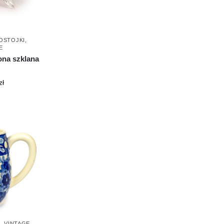
OSTOJKI
,
E
ona szklana
zł
I
,
VINTAGE
,