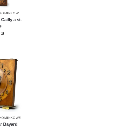
 KOMINKOWE
Cailly a st.
s
0
zł
 KOMINKOWE
r Bayard