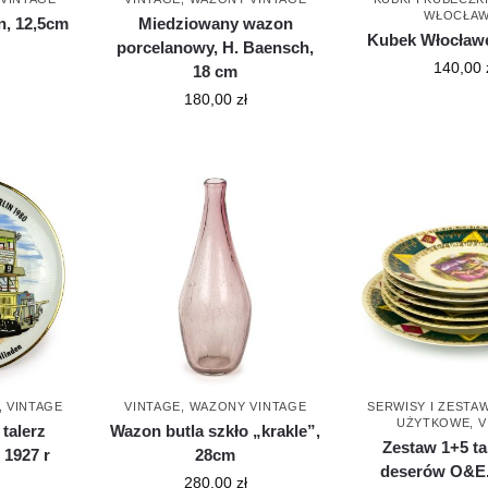
WŁOCŁA
, 12,5cm
Miedziowany wazon
Kubek Włocław
porcelanowy, H. Baensch,
140,00
18 cm
180,00
zł
,
VINTAGE
VINTAGE
,
WAZONY VINTAGE
SERWISY I ZESTA
UŻYTKOWE
,
V
talerz
Wazon butla szkło „krakle”,
Zestaw 1+5 ta
1927 r
28cm
deserów O&E.
280,00
zł