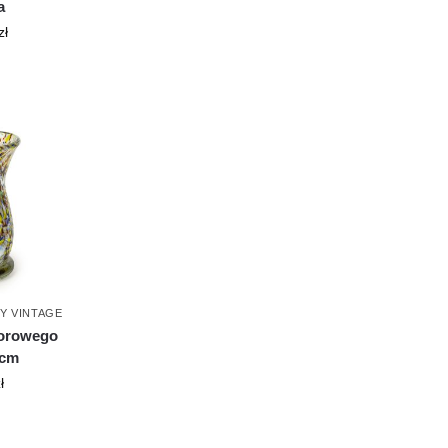
a
zł
Y VINTAGE
lorowego
1cm
ł