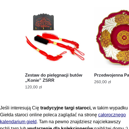
Zestaw do pielęgnacji butów
Przedwojenna Pa
„Konie” ZSRR
260,00
zł
120,00
zł
Jeśli interesują Cię
tradycyjne targi staroci,
w takim wypadku
Giełda staroci online poleca zaglądać na stronę
całorocznego
kalendarium giełd
. Tam na pewno znajdziesz najciekawszy
pchli targ lub
wydarzenie dla kolekcjonerów
najbliżej domu :)