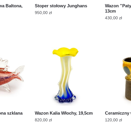
wa Baltona,
Stoper stołowy Junghans
Wazon ”Patyc
13cm
950,00
zł
430,00
zł
ona szklana
Wazon Kalia Włochy, 19,5cm
Ceramiczny 
820,00
zł
120,00
zł