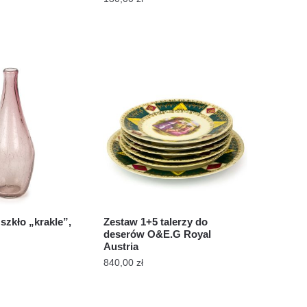
szkło „krakle”,
Zestaw 1+5 talerzy do
deserów O&E.G Royal
Austria
840,00
zł