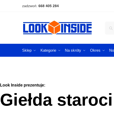
zadzwoń:
668 405 284
Sklep
Kategorie
Na skróty
Okres
No
Look Inside prezentuje:
Giełda staroci