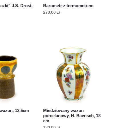
zki” J.S. Drost,
Barometr z termometrem
270,00
zł
wazon, 12,5cm
Miedziowany wazon
porcelanowy, H. Baensch, 18
cm
180,00
zł