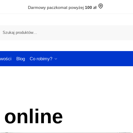
Darmowy paczkomat powyżej
100 zł
Szuka
wości
Blog
Co robimy?
 online