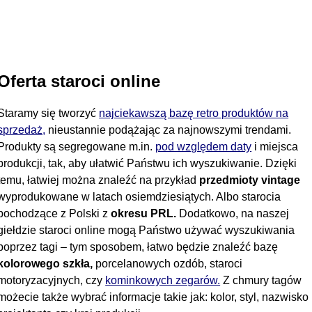
Oferta staroci online
Staramy się tworzyć
najciekawszą bazę retro produktów na
sprzedaż,
nieustannie podążając za najnowszymi trendami.
Produkty są segregowane m.in.
pod względem daty
i miejsca
produkcji, tak, aby ułatwić Państwu ich wyszukiwanie. Dzięki
temu, łatwiej można znaleźć na przykład
przedmioty vintage
wyprodukowane w latach osiemdziesiątych. Albo starocia
pochodzące z Polski z
okresu PRL.
Dodatkowo, na naszej
giełdzie staroci online mogą Państwo używać wyszukiwania
poprzez tagi – tym sposobem, łatwo będzie znaleźć bazę
kolorowego szkła,
porcelanowych ozdób, staroci
motoryzacyjnych, czy
kominkowych zegarów.
Z chmury tagów
możecie także wybrać informacje takie jak: kolor, styl, nazwisko