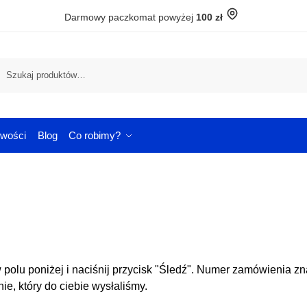
Darmowy paczkomat powyżej
100 zł
Szuka
wości
Blog
Co robimy?
polu poniżej i naciśnij przycisk "Śledź". Numer zamówienia zn
e, który do ciebie wysłaliśmy.