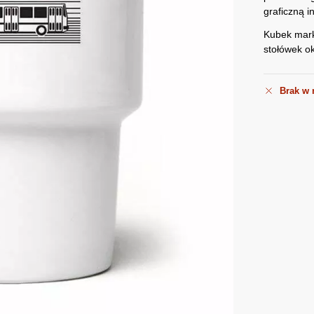
graficzną i
Kubek mark
stołówek o
Brak w