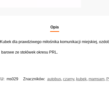
Opis
ubek dla prawdziwego miłośnika komunikacji miejskiej, ozdobi
 barowe ze stołówek okresu PRL.
KU:
ms029
Znaczników:
autobus
,
czarny
,
kubek
,
mamsam
,
P