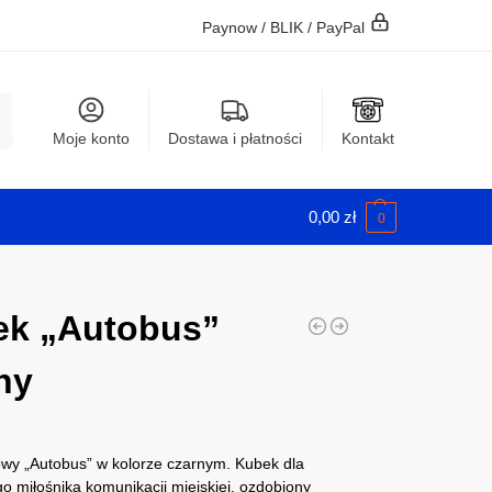
Paynow / BLIK / PayPal
j
Moje konto
Dostawa i płatności
Kontakt
0,00
zł
0
ek „Autobus”
ny
wy „Autobus” w kolorze czarnym. Kubek dla
o miłośnika komunikacji miejskiej, ozdobiony