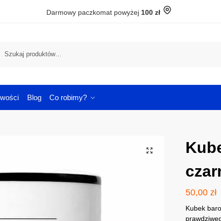
Darmowy paczkomat powyżej
100 zł
Szuka
wości
Blog
Co robimy?
Kub
czar
50,00
zł
Kubek baro
prawdziweg