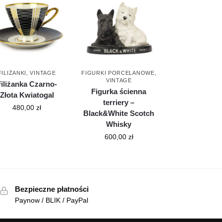
FILIŻANKI
,
VINTAGE
FIGURKI PORCELANOWE
,
VINTAGE
Filiżanka Czarno-
Figurka ścienna
Złota Kwiatogal
terriery –
480,00
zł
Black&White Scotch
Whisky
600,00
zł
Bezpieczne płatności
Paynow / BLIK / PayPal