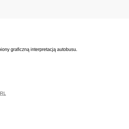
ony graficzną interpretacją autobusu.
RL