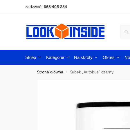
zadzwoń:
668 405 284
Sklep
Kategorie
Na skróty
Okres
No
Strona główna
Kubek „Autobus” czarny
/