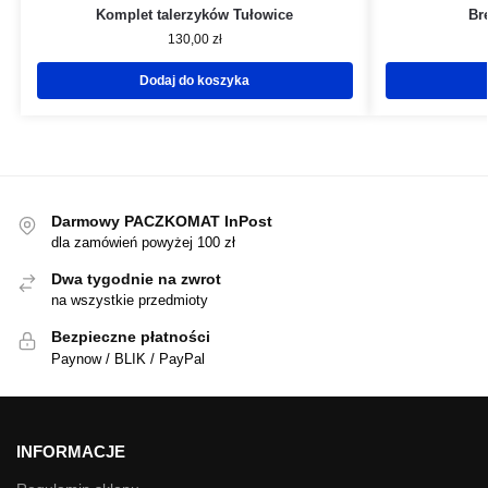
Komplet talerzyków Tułowice
Br
130,00
zł
Dodaj do koszyka
Darmowy PACZKOMAT InPost
dla zamówień powyżej 100 zł
Dwa tygodnie na zwrot
na wszystkie przedmioty
Bezpieczne płatności
Paynow / BLIK / PayPal
INFORMACJE