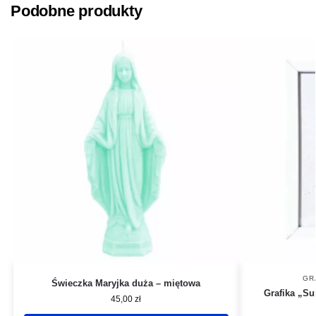
Podobne produkty
GR
Świeczka Maryjka duża – miętowa
Grafika „S
45,00
zł