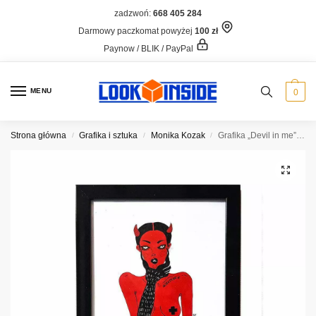
zadzwoń:
668 405 284
Darmowy paczkomat powyżej
100 zł
Paynow / BLIK / PayPal
MENU
0
Strona główna
Grafika i sztuka
Monika Kozak
Grafika „Devil in me”, Monika Kozak
/
/
/