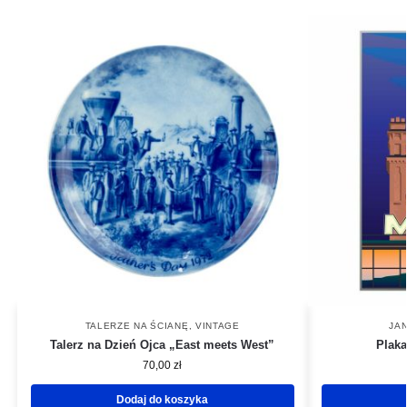
TALERZE NA ŚCIANĘ
,
VINTAGE
JA
Talerz na Dzień Ojca „East meets West”
Plak
70,00
zł
Dodaj do koszyka