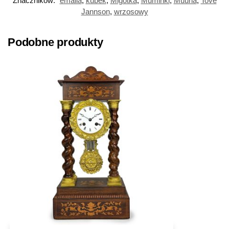
Znaczników:
emalia
,
kubek
,
Migotka
,
Muminki
,
Muurla
,
Tove
Jannson
,
wrzosowy
Podobne produkty