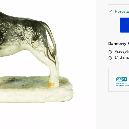
Pozostał
Darmowy P
Przesyłk
14 dni n