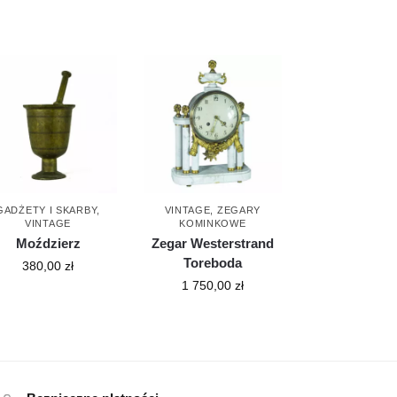
GADŻETY I SKARBY
,
VINTAGE
,
ZEGARY
VINTAGE
KOMINKOWE
Moździerz
Zegar Westerstrand
Toreboda
380,00
zł
1 750,00
zł