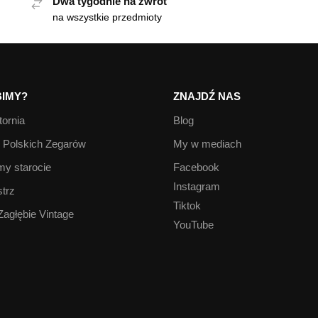
Dwa tygodnie na zwrot
na wszystkie przedmioty
IMY?
ZNAJDŹ NAS
ornia
Blog
Polskich Zegarów
My w mediach
y starocie
Facebook
Instagram
trz
Tiktok
Zagłębie Vintage
YouTube