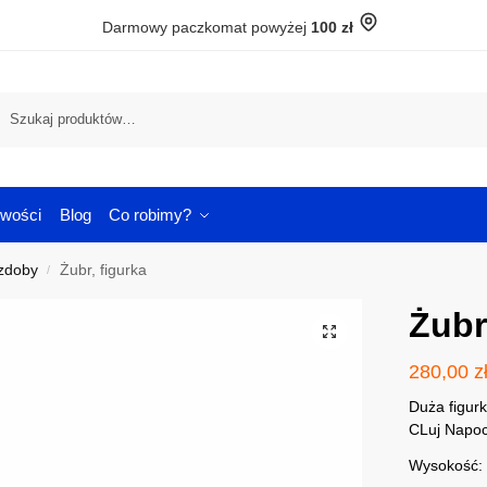
Darmowy paczkomat powyżej
100 zł
Szuka
wości
Blog
Co robimy?
Ozdoby
Żubr, figurka
/
Żubr
280,00
z
Duża figur
CLuj Napoc
Wysokość: 