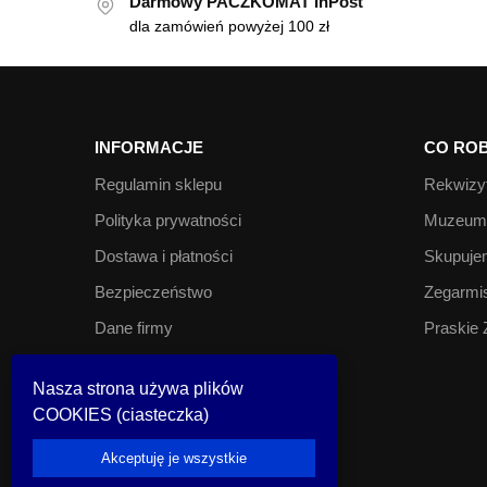
Darmowy PACZKOMAT InPost
dla zamówień powyżej 100 zł
INFORMACJE
CO ROB
Regulamin sklepu
Rekwizyt
Polityka prywatności
Muzeum 
Dostawa i płatności
Skupujem
Bezpieczeństwo
Zegarmis
Dane firmy
Praskie 
Kontakt
Nasza strona używa plików
COOKIES (ciasteczka)
© Look Inside 2023
Akceptuję je wszystkie