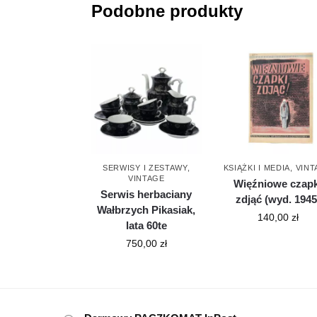
Podobne produkty
SERWISY I ZESTAWY
,
KSIĄŻKI I MEDIA
,
VINT
VINTAGE
Więźniowe czapk
Serwis herbaciany
zdjąć (wyd. 1945
Wałbrzych Pikasiak,
140,00
zł
lata 60te
750,00
zł