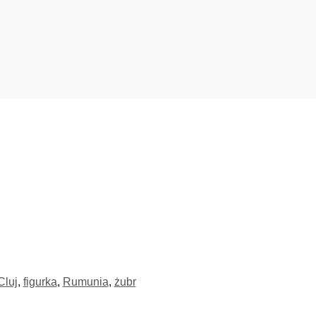
Cluj
,
figurka
,
Rumunia
,
żubr