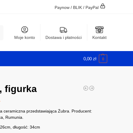
Paynow / BLIK / PayPal
j
Moje konto
Dostawa i płatności
Kontakt
0,00
zł
0
, figurka
ł
ka ceramiczna przedstawiająca Żubra. Producent:
a, Rumunia.
26cm, długość: 34cm