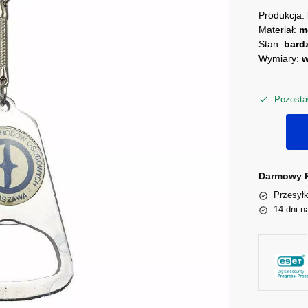
Produkcja:
Materiał:
m
Stan:
bard
Wymiary:
w
Pozostał
Darmowy P
Przesyłk
14 dni n