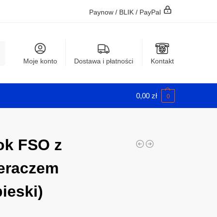
Paynow / BLIK / PayPal
j
Moje konto
Dostawa i płatności
Kontakt
0,00
zł
0
ok FSO z
eraczem
bieski)