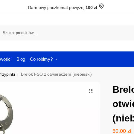
Darmowy paczkomat powyżej
100 zł
Szuka
wości
Blog
Co robimy?
Przypinki
Brelok FSO z otwieraczem (niebieski)
/
Brel
otwi
(nie
60,00
zł