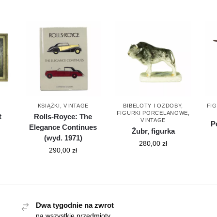
KSIĄŻKI
,
VINTAGE
BIBELOTY I OZDOBY
,
FI
FIGURKI PORCELANOWE
,
t
Rolls-Royce: The
VINTAGE
P
Elegance Continues
Żubr, figurka
(wyd. 1971)
280,00
zł
290,00
zł
Dwa tygodnie na zwrot
na wszystkie przedmioty