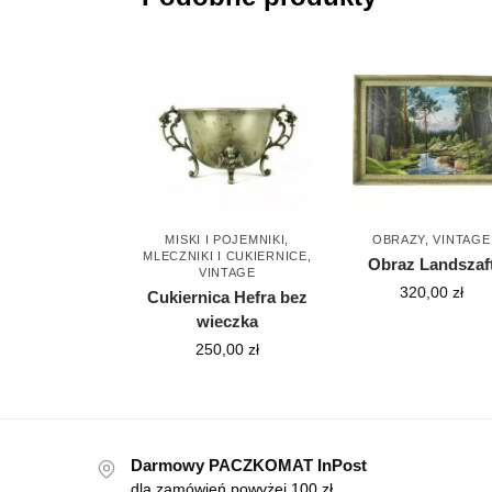
MISKI I POJEMNIKI
,
OBRAZY
,
VINTAGE
MLECZNIKI I CUKIERNICE
,
Obraz Landszaf
VINTAGE
320,00
zł
Cukiernica Hefra bez
wieczka
250,00
zł
Darmowy PACZKOMAT InPost
dla zamówień powyżej 100 zł