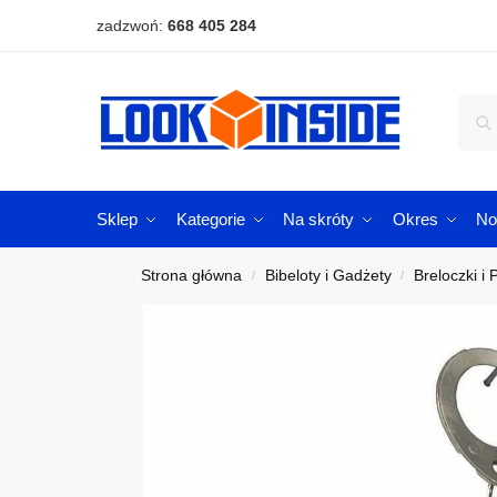
zadzwoń:
668 405 284
Sklep
Kategorie
Na skróty
Okres
No
Strona główna
Bibeloty i Gadżety
Breloczki i 
/
/