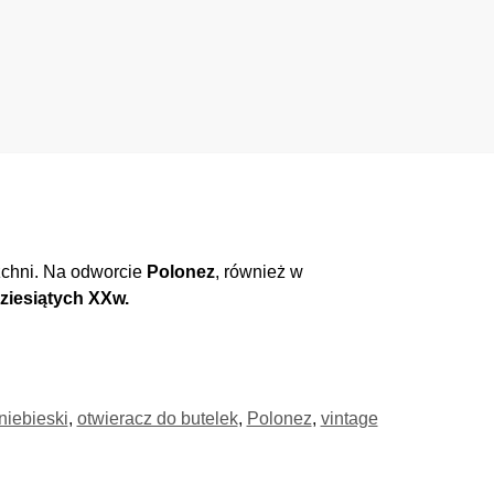
rzchni. Na odworcie
Polonez
, również w
ziesiątych XXw.
niebieski
,
otwieracz do butelek
,
Polonez
,
vintage