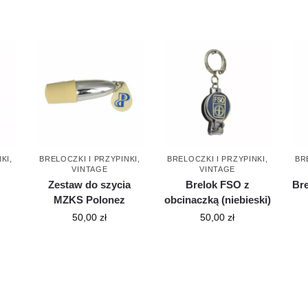
NKI
,
BRELOCZKI I PRZYPINKI
,
BRELOCZKI I PRZYPINKI
,
BR
VINTAGE
VINTAGE
Zestaw do szycia
Brelok FSO z
Br
MZKS Polonez
obcinaczką (niebieski)
50,00
zł
50,00
zł