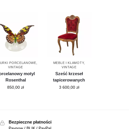
GURKI PORCELANOWE
,
MEBLE I KLAMOTY
,
VINTAGE
VINTAGE
orcelanowy motyl
Sześć krzeseł
Rosenthal
tapicerowanych
850,00
zł
3 600,00
zł
Bezpieczne płatności
Paynow / BLIK / PayPal