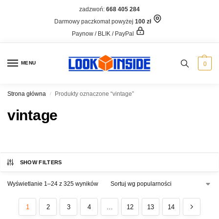
zadzwoń:
668 405 284
Darmowy paczkomat powyżej
100 zł
Paynow / BLIK / PayPal
MENU
0
Strona główna
Produkty oznaczone “vintage”
/
vintage
SHOW FILTERS
Wyświetlanie 1–24 z 325 wyników
1
2
3
4
…
12
13
14