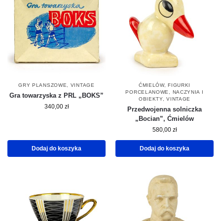
GRY PLANSZOWE
,
VINTAGE
ĆMIELÓW
,
FIGURKI
PORCELANOWE
,
NACZYNIA I
Gra towarzyska z PRL „BOKS”
OBIEKTY
,
VINTAGE
340,00
zł
Przedwojenna solniczka
„Bocian”, Ćmielów
580,00
zł
Dodaj do koszyka
Dodaj do koszyka