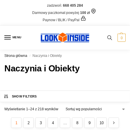
zadzwoń:
668 405 284
Darmowy paczkomat powyżej
100 zł
Paynow / BLIK / PayPal
MENU
0
Strona główna
Naczynia i Obiekty
/
Naczynia i Obiekty
SHOW FILTERS
Wyświetlanie 1–24 z 218 wyników
1
2
3
4
…
8
9
10