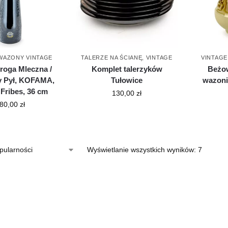
WAZONY VINTAGE
TALERZE NA ŚCIANĘ
,
VINTAGE
VINTAGE
roga Mleczna /
Komplet talerzyków
Beżow
 Pył, KOFAMA,
Tułowice
wazoni
 Fribes, 36 cm
130,00
zł
80,00
zł
Wyświetlanie wszystkich wyników: 7