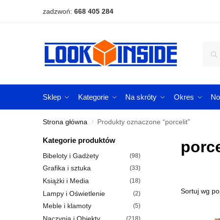
zadzwoń:
668 405 284
Sklep
Kategorie
Na skróty
Okres
No
Strona główna
Produkty oznaczone “porcelit”
/
Kategorie produktów
porce
Bibeloty i Gadżety
(98)
Grafika i sztuka
(33)
Książki i Media
(18)
Lampy i Oświetlenie
(2)
Meble i klamoty
(5)
Naczynia i Obiekty
(218)