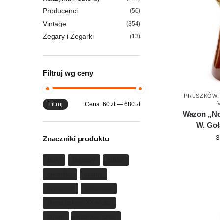
Producenci
(50)
Vintage
(354)
Zegary i Zegarki
(13)
Filtruj wg ceny
PRUSZKÓW
Filtruj
Cena:
60 zł
—
680 zł
Wazon „Nog
W. Goł
3
Znaczniki produktu
biały
brązowy
bukiet
ceramika
czarny
czerwony
dekoracja
druga połowa XX wieku
fajans
kolorowe szkło