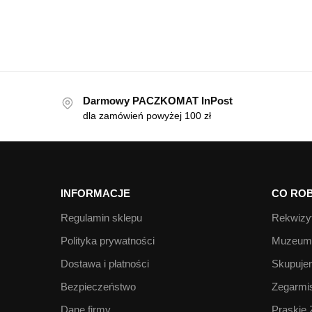
Darmowy PACZKOMAT InPost
dla zamówień powyżej 100 zł
INFORMACJE
CO ROB
Regulamin sklepu
Rekwizyt
Polityka prywatności
Muzeum 
Dostawa i płatności
Skupujem
Bezpieczeństwo
Zegarmis
Dane firmy
Praskie 