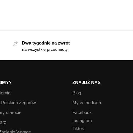
Dwa tygodnie na zwrot
na wszystkie przedmioty
IMY?
ZNAJDŹ NAS
ornia
Blog
Polskich Zegarów
My w mediach
y starocie
Facebook
Instagram
trz
Tiktok
Zagłębie Vintage