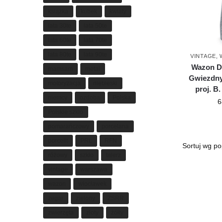
książka
kubek
kwiaty
lata 30te
lata 50te
lata 60te
lata 70te
lata 80te
lata 90te
VINTAGE
,
Wazon D
mamsam
metal
Gwiezdny
motoryzacja
niebieski
proj. B.
niemcy
ozdoba
Polska
6
Polskie szkło
pomarańczowy
porcelana
porcelit
PRL
RFN
różowy
szkło
talerz
vintage
warszawa
wazon
włocławek
zegar
zielony
ZSRR
zwierzęta
złoty
żółty