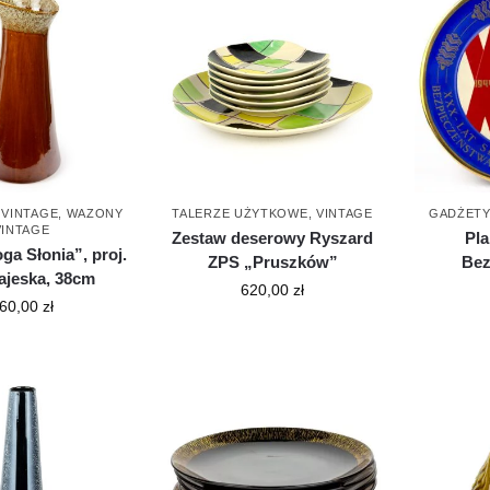
,
VINTAGE
,
WAZONY
TALERZE UŻYTKOWE
,
VINTAGE
GADŻETY
VINTAGE
Zestaw deserowy Ryszard
Pla
a Słonia”, proj.
ZPS „Pruszków”
Bez
ajeska, 38cm
620,00
zł
60,00
zł