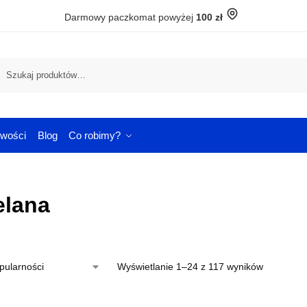
Darmowy paczkomat powyżej
100 zł
Szuka
wości
Blog
Co robimy?
elana
Wyświetlanie 1–24 z 117 wyników