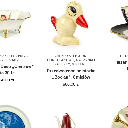
MISKI I POJEMNIKI
,
ĆMIELÓW
,
FIGURKI
FILI
RY
,
VINTAGE
PORCELANOWE
,
NACZYNIA I
Filiża
OBIEKTY
,
VINTAGE
t Deco „Ćmielów”
Przedwojenna solniczka
ata 30-te
„Bocian”, Ćmielów
60,00
zł
580,00
zł