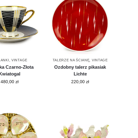
ŻANKI
,
VINTAGE
TALERZE NA ŚCIANĘ
,
VINTAGE
nka Czarno-Złota
Ozdobny talerz pikasiak
Kwiatogal
Lichte
480,00
zł
220,00
zł