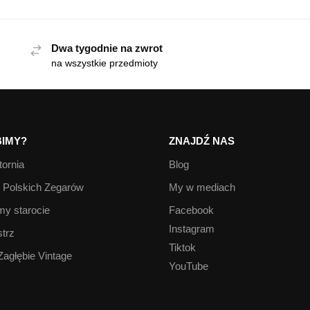
Dwa tygodnie na zwrot
na wszystkie przedmioty
IMY?
ZNAJDŹ NAS
ornia
Blog
Polskich Zegarów
My w mediach
y starocie
Facebook
Instagram
trz
Tiktok
Zagłębie Vintage
YouTube