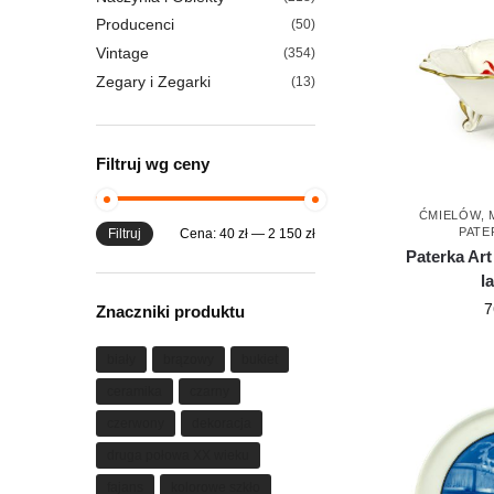
Producenci
(50)
Vintage
(354)
Zegary i Zegarki
(13)
Filtruj wg ceny
ĆMIELÓW
,
PATE
Filtruj
Cena:
40 zł
—
2 150 zł
Paterka Ar
l
7
Znaczniki produktu
biały
brązowy
bukiet
ceramika
czarny
czerwony
dekoracja
druga połowa XX wieku
fajans
kolorowe szkło