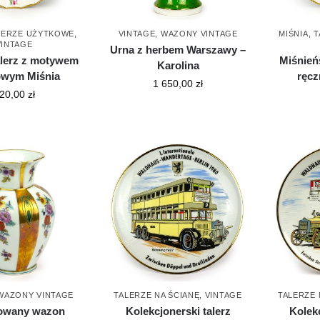
LERZE UŻYTKOWE
,
VINTAGE
,
WAZONY VINTAGE
MIŚNIA
,
T
VINTAGE
Urna z herbem Warszawy –
lerz z motywem
Miśnieńs
Karolina
owym Miśnia
ręcz
1 650,00
zł
20,00
zł
WAZONY VINTAGE
TALERZE NA ŚCIANĘ
,
VINTAGE
TALERZE 
owany wazon
Kolekcjonerski talerz
Kolekc