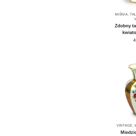
MIŚNIA
,
TA
Zdobny ta
kwiat
4
VINTAGE
,
Miedzi