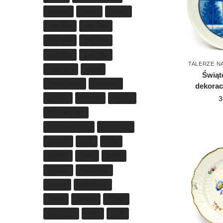
książka
kubek
kwiaty
lata 30te
lata 50te
lata 60te
lata 70te
lata 80te
lata 90te
TALERZE N
mamsam
metal
Świąt
motoryzacja
niebieski
dekorac
niemcy
ozdoba
Polska
3
Polskie szkło
pomarańczowy
porcelana
porcelit
PRL
RFN
różowy
szkło
talerz
vintage
warszawa
wazon
włocławek
zegar
zielony
ZSRR
zwierzęta
złoty
żółty