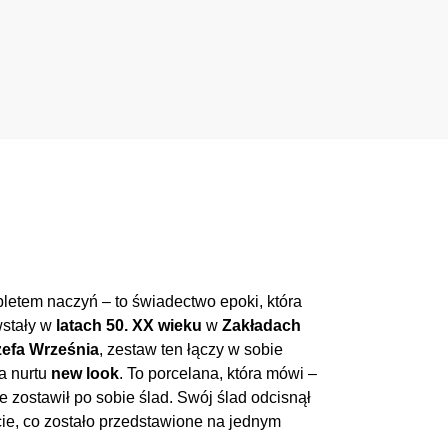
letem naczyń – to świadectwo epoki, która
wstały w
latach 50. XX wieku
w
Zakładach
efa Września
, zestaw ten łączy w sobie
la nurtu
new look
. To porcelana, która mówi –
le zostawił po sobie ślad. Swój ślad odcisnął
cie, co zostało przedstawione na jednym