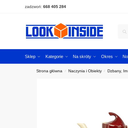
zadzwoń:
668 405 284
Sklep
Kategorie
Na skróty
Okres
No
Strona główna
Naczynia i Obiekty
Dzbany, Imb
/
/