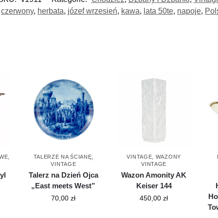
,
czerwony
,
herbata
,
józef wrzesień
,
kawa
,
lata 50te
,
napoje
,
Pol
OWE
,
TALERZE NA ŚCIANĘ
,
VINTAGE
,
WAZONY
VINTAGE
VINTAGE
yl
Talerz na Dzień Ojca
Wazon Amonity AK
„East meets West”
Keiser 144
Ho
70,00
zł
450,00
zł
To