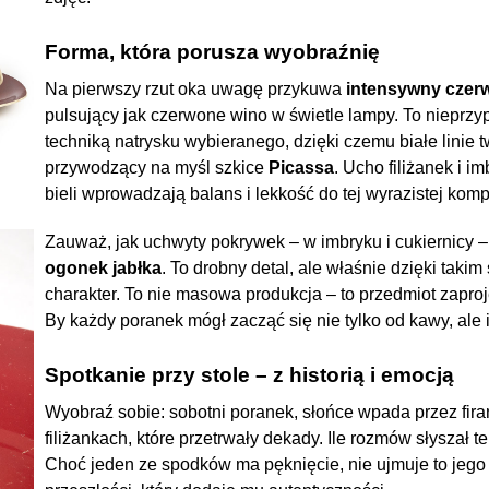
Forma, która porusza wyobraźnię
Na pierwszy rzut oka uwagę przykuwa
intensywny czer
pulsujący jak czerwone wino w świetle lampy. To nieprz
techniką natrysku wybieranego, dzięki czemu białe linie t
przywodzący na myśl szkice
Picassa
. Ucho filiżanek i i
bieli wprowadzają balans i lekkość do tej wyrazistej komp
Zauważ, jak uchwyty pokrywek – w imbryku i cukiernicy – 
ogonek jabłka
. To drobny detal, ale właśnie dzięki tak
charakter. To nie masowa produkcja – to przedmiot zapr
By każdy poranek mógł zacząć się nie tylko od kawy, ale 
Spotkanie przy stole – z historią i emocją
Wyobraź sobie: sobotni poranek, słońce wpada przez fir
filiżankach, które przetrwały dekady. Ile rozmów słyszał t
Choć jeden ze spodków ma pęknięcie, nie ujmuje to jego u