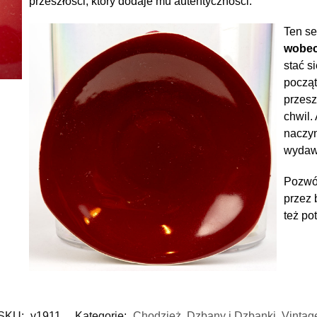
przeszłości, który dodaje mu autentyczności.
Ten se
wobec
stać s
począt
przesz
chwil.
naczyn
wydawa
Pozwól
przez 
też pot
SKU:
v1911
Kategorie:
Chodzież
,
Dzbany i Dzbanki
,
Vintag