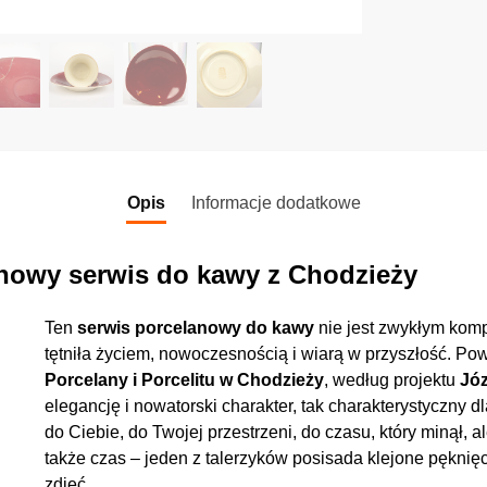
Opis
Informacje dodatkowe
lanowy serwis do kawy z Chodzieży
Ten
serwis porcelanowy do kawy
nie jest zwykłym komp
tętniła życiem, nowoczesnością i wiarą w przyszłość. Po
Porcelany i Porcelitu w Chodzieży
, według projektu
Józ
elegancję i nowatorski charakter, tak charakterystyczny d
do Ciebie, do Twojej przestrzeni, do czasu, który minął, a
także czas – jeden z talerzyków posisada klejone pęknię
zdjęć.