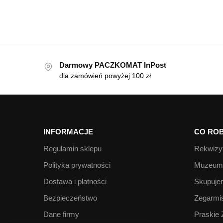
Darmowy PACZKOMAT InPost
dla zamówień powyżej 100 zł
INFORMACJE
CO ROB
Regulamin sklepu
Rekwizyt
Polityka prywatności
Muzeum 
Dostawa i płatności
Skupujem
Bezpieczeństwo
Zegarmis
Dane firmy
Praskie 