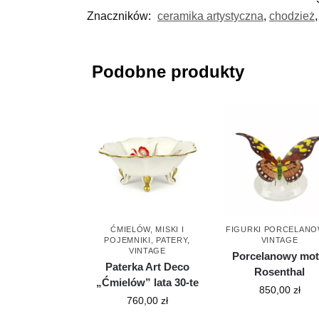
Znaczników:
ceramika artystyczna
,
chodzież
Podobne produkty
ĆMIELÓW
,
MISKI I
FIGURKI PORCELAN
POJEMNIKI
,
PATERY
,
VINTAGE
VINTAGE
Porcelanowy mot
Paterka Art Deco
Rosenthal
„Ćmielów” lata 30-te
850,00
zł
760,00
zł