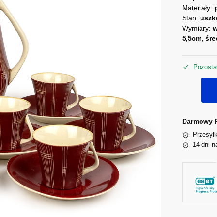
Materiały:
Stan:
uszk
Wymiary:
w
5,5cm, śr
Pozostał
Darmowy P
Przesyłk
14 dni n