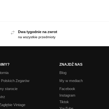
Dwa tygodnie na zwrot
na wszystkie przedmioty
IMY?
ZNAJDŹ NAS
ornia
Blog
Polskich Zegarów
My w mediach
y starocie
Facebook
Instagram
trz
Tiktok
Zagłębie Vintage
YouTube