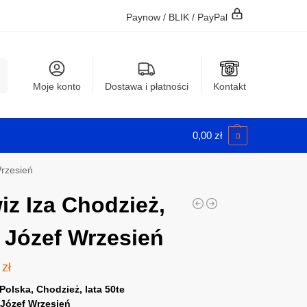
Paynow / BLIK / PayPal
j
Moje konto
Dostawa i płatności
Kontakt
0,00
zł
0
Wrzesień
iz Iza Chodzież,
. Józef Wrzesień
0
zł
Polska, Chodzież, lata 50te
:
Józef Wrzesień