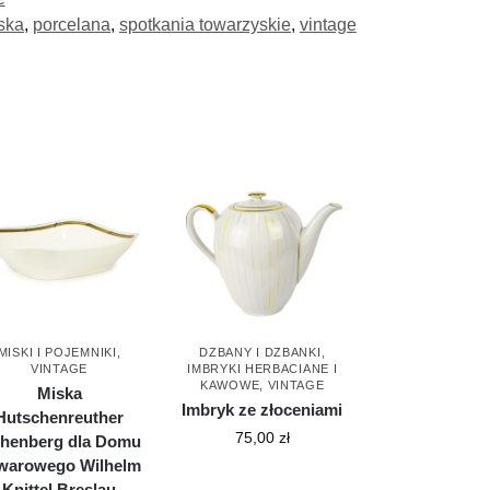
ska
,
porcelana
,
spotkania towarzyskie
,
vintage
MISKI I POJEMNIKI
,
DZBANY I DZBANKI
,
VINTAGE
IMBRYKI HERBACIANE I
KAWOWE
,
VINTAGE
Miska
Imbryk ze złoceniami
Hutschenreuther
75,00
zł
henberg dla Domu
warowego Wilhelm
Knittel Breslau