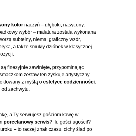
wony kolor
naczyń – głęboki, nasycony,
ypadkowy wybór – malatura została wykonana
worzą subtelny, niemal graficzny wzór,
mbryka, a także smukły dzióbek w klasycznej
ozycji.
są finezyjnie zawinięte, przypominając
im smaczkom zestaw ten zyskuje artystyczny
ojektowany z myślą o
estetyce codzienności
.
i od zachwytu.
ankę, a Ty serwujesz gościom kawę w
en
porcelanowy serwis
? Ilu gości ugościł?
roku – to raczej znak czasu, cichy ślad po