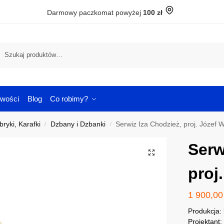
Darmowy paczkomat powyżej
100 zł
Szuka
wości
Blog
Co robimy?
ryki, Karafki
Dzbany i Dzbanki
Serwiz Iza Chodzież, proj. Józef 
/
/
Serw
proj
1 900,0
Produkcja:
Projektant