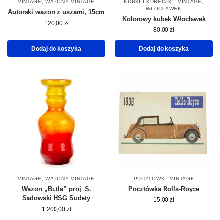
VINTAGE
,
WAZONY VINTAGE
KUBKI I KUBECZKI
,
VINTAGE
,
WŁOCŁAWEK
Autorski wazon z uszami, 15cm
Kolorowy kubek Włocławek
120,00
zł
80,00
zł
Dodaj do koszyka
Dodaj do koszyka
VINTAGE
,
WAZONY VINTAGE
POCZTÓWKI
,
VINTAGE
Wazon „Butla” proj. S.
Pocztówka Rolls-Royce
Sadowski HSG Sudety
15,00
zł
1 200,00
zł