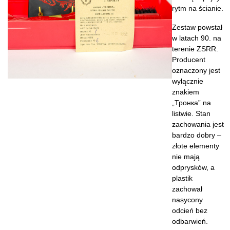
rytm na ścianie.
Zestaw powstał
w latach 90. na
terenie ZSRR.
Producent
oznaczony jest
wyłącznie
znakiem
„Тронка” na
listwie. Stan
zachowania jest
bardzo dobry –
złote elementy
nie mają
odprysków, a
plastik
zachował
nasycony
odcień bez
odbarwień.