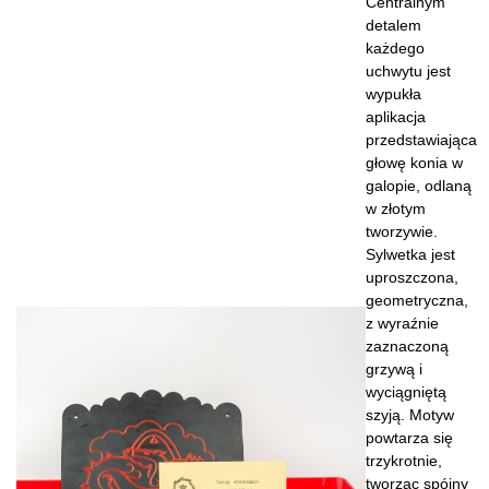
Centralnym
detalem
każdego
uchwytu jest
wypukła
aplikacja
przedstawiająca
głowę konia w
galopie, odlaną
w złotym
tworzywie.
Sylwetka jest
uproszczona,
geometryczna,
z wyraźnie
zaznaczoną
grzywą i
wyciągniętą
szyją. Motyw
powtarza się
trzykrotnie,
tworząc spójny