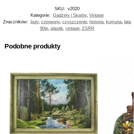
SKU:
v2020
Kategorie:
Gadżety i Skarby
,
Vintage
Znaczników:
buty
,
czerwony
,
czyszczenie
,
historia
,
komuna
,
lata
90te
,
plastik
,
vintage
,
ZSRR
Podobne produkty