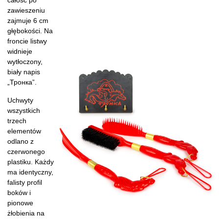
całość po
zawieszeniu
zajmuje 6 cm
głębokości. Na
froncie listwy
widnieje
wytłoczony,
biały napis
„Тронка”.
Uchwyty
wszystkich
trzech
elementów
odlano z
czerwonego
plastiku. Każdy
ma identyczny,
falisty profil
boków i
pionowe
żłobienia na