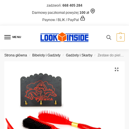
zadzwoń:
668 405 284
Darmowy paczkomat powyżej
100 zł
Paynow / BLIK / PayPal
MENU
0
Strona główna
Bibeloty i Gadżety
Gadżety i Skarby
Zestaw do pielęgnacji butów „Konie” ZSRR
/
/
/