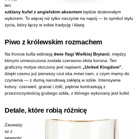
ten
szklany kufel z angielskim akcentem
będzie doskonałym
wyborem. To więcej niż tylko naczynie na napój — to symbol stylu
życia, który łączy w sobie tradycję i klasę.
Piwo z królewskim rozmachem
Na froncie kufla widnieją
dwie flagi Wielkiej Brytanii
, między
którymi umieszczona została czerwono-złota korona. Ten
graficzny motyw otoczony jest napisem
„United Kingdom”
,
dzięki czemu już pierwszy rzut oka mówi nam, z czym mamy do
czynienia — z dumą narodową zaklętą w szkle. Intensywne
kolory: czerwień, granat i żółć, pięknie kontrastują z
przezroczystością grubego szkła, z którego wykonany jest kufel.
Detale, które robią różnicę
Zauważy
sz z
pewnośc