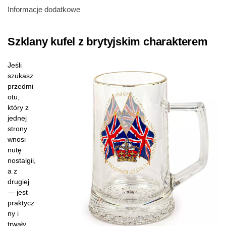
Informacje dodatkowe
Szklany kufel z brytyjskim charakterem
Jeśli
szukasz
przedmi
otu,
który z
jednej
strony
wnosi
nutę
nostalgii,
a z
drugiej
— jest
praktycz
ny i
trwały,