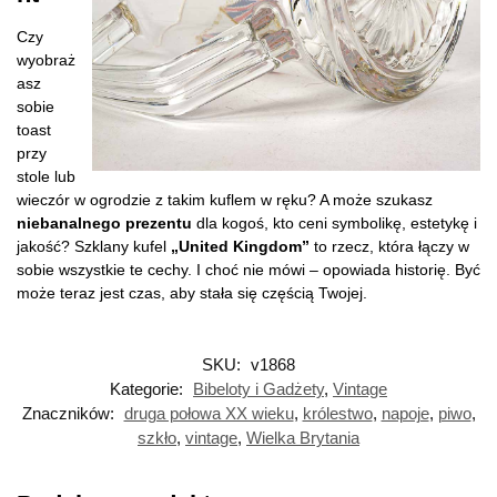
Czy
wyobraż
asz
sobie
toast
przy
stole lub
wieczór w ogrodzie z takim kuflem w ręku? A może szukasz
niebanalnego prezentu
dla kogoś, kto ceni symbolikę, estetykę i
jakość? Szklany kufel
„United Kingdom”
to rzecz, która łączy w
sobie wszystkie te cechy. I choć nie mówi – opowiada historię. Być
może teraz jest czas, aby stała się częścią Twojej.
SKU:
v1868
Kategorie:
Bibeloty i Gadżety
,
Vintage
Znaczników:
druga połowa XX wieku
,
królestwo
,
napoje
,
piwo
,
szkło
,
vintage
,
Wielka Brytania