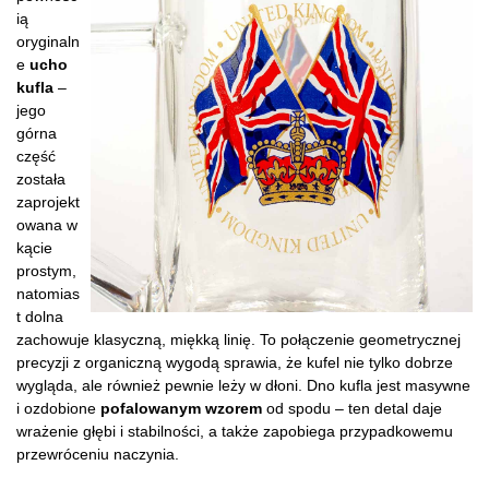
ią
oryginaln
e
ucho
kufla
–
jego
górna
część
została
zaprojekt
owana w
kącie
prostym,
natomias
t dolna
zachowuje klasyczną, miękką linię. To połączenie geometrycznej
precyzji z organiczną wygodą sprawia, że kufel nie tylko dobrze
wygląda, ale również pewnie leży w dłoni. Dno kufla jest masywne
i ozdobione
pofalowanym wzorem
od spodu – ten detal daje
wrażenie głębi i stabilności, a także zapobiega przypadkowemu
przewróceniu naczynia.