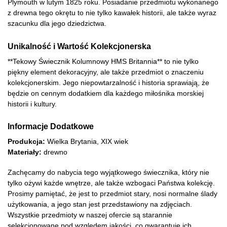
Plymouth w lutym 1825 roku. Posiadanie przedmiotu wykonanego
z drewna tego okrętu to nie tylko kawałek historii, ale także wyraz
szacunku dla jego dziedzictwa.
Unikalność i Wartość Kolekcjonerska
**Tekowy Świecznik Kolumnowy HMS Britannia** to nie tylko
piękny element dekoracyjny, ale także przedmiot o znaczeniu
kolekcjonerskim. Jego niepowtarzalność i historia sprawiają, że
będzie on cennym dodatkiem dla każdego miłośnika morskiej
historii i kultury.
Informacje Dodatkowe
Produkcja:
Wielka Brytania, XIX wiek
Materiały:
drewno
Zachęcamy do nabycia tego wyjątkowego świecznika, który nie
tylko ożywi każde wnętrze, ale także wzbogaci Państwa kolekcję.
Prosimy pamiętać, że jest to przedmiot stary, nosi normalne ślady
użytkowania, a jego stan jest przedstawiony na zdjęciach.
Wszystkie przedmioty w naszej ofercie są starannie
selekcjonowane pod względem jakości, co gwarantuje ich