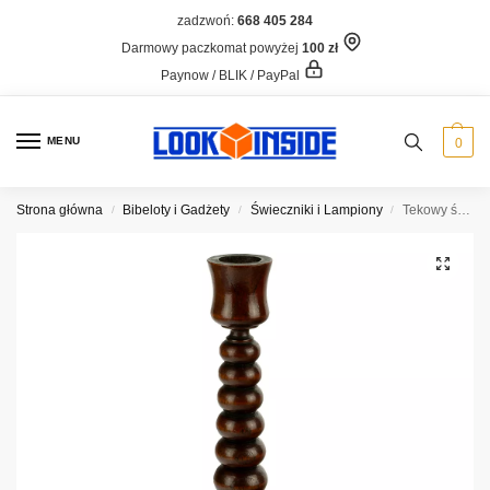
zadzwoń:
668 405 284
Darmowy paczkomat powyżej
100 zł
Paynow / BLIK / PayPal
MENU
0
Strona główna
Bibeloty i Gadżety
Świeczniki i Lampiony
Tekowy świecznik kolumnowy HMS Britannia
/
/
/