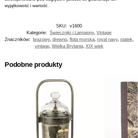
wyjątkowość i wartość.
SKU:
v1600
Kategorie:
Świeczniki i Lampiony
,
Vintage
Znaczników:
brązowy
,
drewno
,
flota morska
,
royal navy
,
statek
,
vintage
,
Wielka Brytania
,
XIX wiek
Podobne produkty