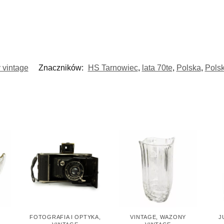
vintage
Znaczników:
HS Tarnowiec
,
lata 70te
,
Polska
,
Polsk
,
FOTOGRAFIA I OPTYKA
,
VINTAGE
,
WAZONY
J