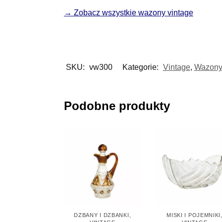
→ Zobacz wszystkie wazony vintage
SKU:
vw300
Kategorie:
Vintage
,
Wazony 
Podobne produkty
DZBANY I DZBANKI
,
MISKI I POJEMNIKI