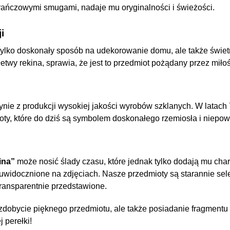
ańczowymi smugami, nadaje mu oryginalności i świeżości.
i
 tylko doskonały sposób na udekorowanie domu, ale także świet
etwy rekina, sprawia, że jest to przedmiot pożądany przez miłoś
ynie z produkcji wysokiej jakości wyrobów szklanych. W latach 
oty, które do dziś są symbolem doskonałego rzemiosła i niepow
ina”
może nosić ślady czasu, które jednak tylko dodają mu chara
i uwidocznione na zdjęciach. Nasze przedmioty są starannie s
transparentnie przedstawione.
 zdobycie pięknego przedmiotu, ale także posiadanie fragmentu 
j perełki!