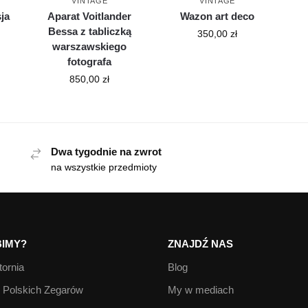
VINTAGE
VINTAGE
ja
Aparat Voitlander
Wazon art deco
Bessa z tabliczką
350,00
zł
warszawskiego
fotografa
850,00
zł
Dwa tygodnie na zwrot
na wszystkie przedmioty
IMY?
ZNAJDŹ NAS
ornia
Blog
Polskich Zegarów
My w mediach