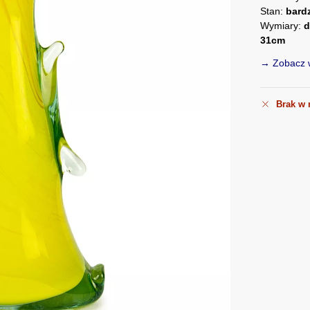
Stan:
bard
Wymiary:
d
31cm
→ Zobacz w
Brak w