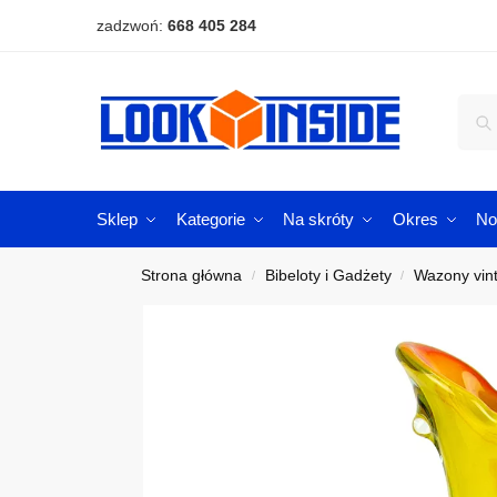
zadzwoń:
668 405 284
Sklep
Kategorie
Na skróty
Okres
No
Strona główna
Bibeloty i Gadżety
Wazony vin
/
/