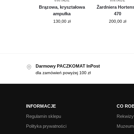
VINTAGE
VINTAGE
Brązowa, kryształowa
Żardniera Hortens
ampułka
470
130,00
zł
200,00
zł
Darmowy PACZKOMAT InPost
dla zamówień powyżej 100 zł
INFORMACJE
CO ROB
Regulamin sklepu
Rekwizyt
Polityka prywatności
Muzeum 