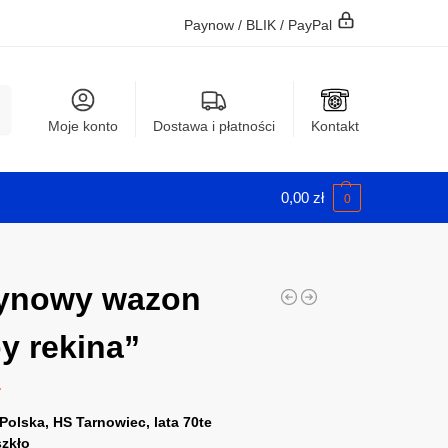
Paynow / BLIK / PayPal
j
Moje konto
Dostawa i płatności
Kontakt
0,00
zł
0
rynowy wazon
y rekina”
ł
Polska, HS Tarnowiec, lata 70te
szkło