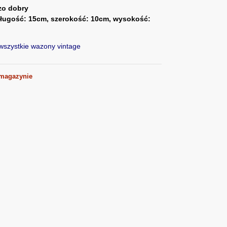
zo dobry
ługość: 15cm, szerokość: 10cm, wysokość:
szystkie wazony vintage
 magazynie