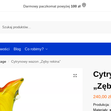
Darmowy paczkomat powyżej
100 zł
Szuka
wości
Blog
Co robimy?
tage
Cytrynowy wazon „Zęby rekina”
/
Cyt
„Zęb
240,00
z
Produkcja:
Materiały: