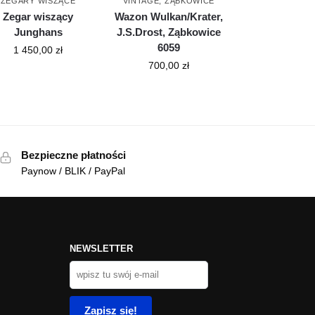
ZEGARY WISZĄCE
VINTAGE
,
ZĄBKOWICE
Zegar wiszący
Wazon Wulkan/Krater,
Junghans
J.S.Drost, Ząbkowice
6059
1 450,00
zł
700,00
zł
Bezpieczne płatności
Paynow / BLIK / PayPal
NEWSLETTER