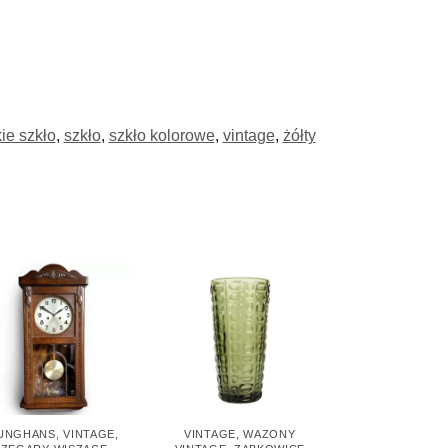
ie szkło
,
szkło
,
szkło kolorowe
,
vintage
,
żółty
UNGHANS
,
VINTAGE
,
VINTAGE
,
WAZONY