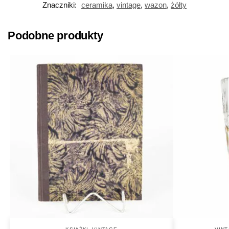
Znaczniki:
ceramika
,
vintage
,
wazon
,
żółty
Podobne produkty