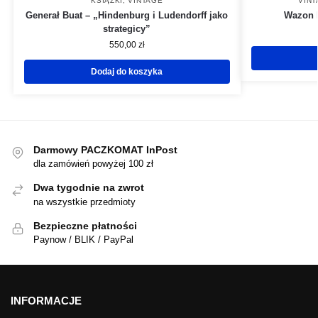
KSIĄŻKI
,
VINTAGE
VIN
Generał Buat – „Hindenburg i Ludendorff jako
Wazon k
strategicy”
550,00
zł
Dodaj do koszyka
Darmowy PACZKOMAT InPost
dla zamówień powyżej 100 zł
Dwa tygodnie na zwrot
na wszystkie przedmioty
Bezpieczne płatności
Paynow / BLIK / PayPal
INFORMACJE