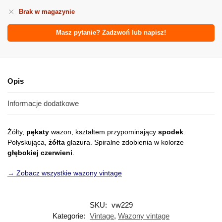
Brak w magazynie
Masz pytanie? Zadzwoń lub napisz!
Opis
Informacje dodatkowe
Żółty,
pękaty
wazon, kształtem przypominający
spodek
.
Połyskująca,
żółta
glazura. Spiralne zdobienia w kolorze
głębokiej czerwieni
.
→ Zobacz wszystkie wazony vintage
SKU:
vw229
Kategorie:
Vintage
,
Wazony vintage