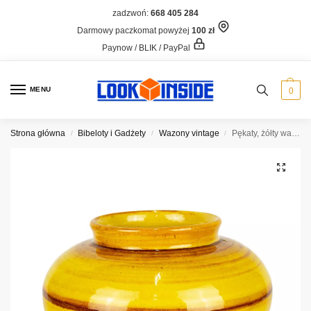
zadzwoń:
668 405 284
Darmowy paczkomat powyżej
100 zł
Paynow / BLIK / PayPal
MENU
0
Strona główna
Bibeloty i Gadżety
Wazony vintage
Pękaty, żółty wazon
/
/
/