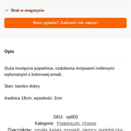
Brak w magazynie
Masz pytanie? Zadzwoń lub napisz!
Opis
Duża mosięzna popielnica, ozdobiona motywami roślinnymi
wykonanymi z kolorowej emalii.
Stan: bardzo dobry
średnica 18cm, wysokość: 2cm
SKU:
vp003
Kategorie:
Popielniczki
,
Vintage
Znaczników:
emalia
,
kwiaty
,
mosiądz
,
niemcy
,
popielniczka
,