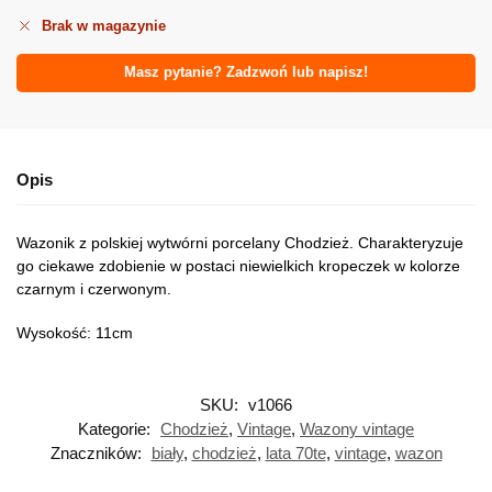
Brak w magazynie
Masz pytanie? Zadzwoń lub napisz!
Opis
Wazonik z polskiej wytwórni porcelany Chodzież. Charakteryzuje
go ciekawe zdobienie w postaci niewielkich kropeczek w kolorze
czarnym i czerwonym.
Wysokość: 11cm
SKU:
v1066
Kategorie:
Chodzież
,
Vintage
,
Wazony vintage
Znaczników:
biały
,
chodzież
,
lata 70te
,
vintage
,
wazon