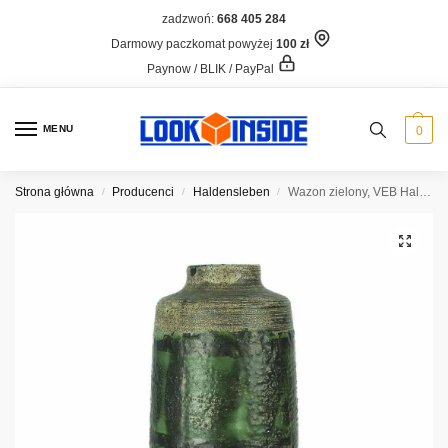
zadzwoń:
668 405 284
Darmowy paczkomat powyżej
100 zł
Paynow / BLIK / PayPal
MENU
0
Strona główna
Producenci
Haldensleben
Wazon zielony, VEB Haldensleben 3045 A
/
/
/