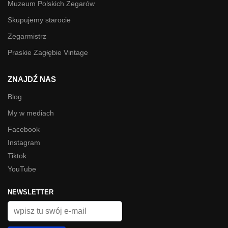
Muzeum Polskich Zegarów
Skupujemy starocie
Zegarmistrz
Praskie Zagłębie Vintage
ZNAJDŹ NAS
Blog
My w mediach
Facebook
Instagram
Tiktok
YouTube
NEWSLETTER