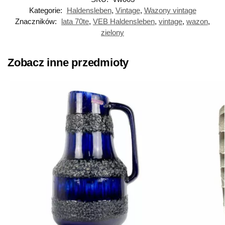
Kategorie:
Haldensleben
,
Vintage
,
Wazony vintage
Znaczników:
lata 70te
,
VEB Haldensleben
,
vintage
,
wazon
,
zielony
Zobacz inne przedmioty