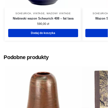
SCHEURICH
,
VINTAGE
,
WAZONY VINTAGE
SCHEURIC
Niebieski wazon Scheurich 408 – fat lava
Wazon S
590,00
zł
Dodaj do koszyka
Podobne produkty