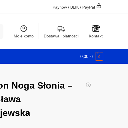
Paynow / BLIK / PayPal
j
Moje konto
Dostawa i płatności
Kontakt
0,00
zł
0
n Noga Słonia –
sława
jewska
ł