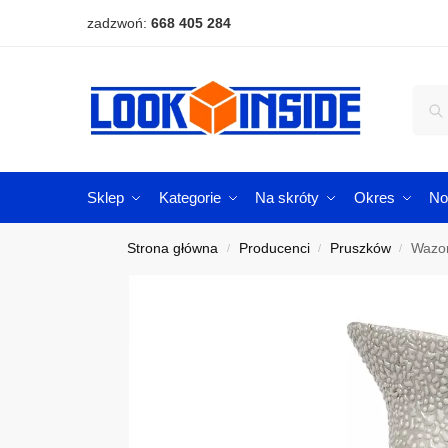
zadzwoń:
668 405 284
Sklep
Kategorie
Na skróty
Okres
No
Strona główna
Producenci
Pruszków
Wazon
/
/
/