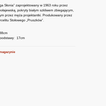
a Słonia” zaprojektowany w 1963 roku przez
ołajewską, pokryty białym szkliwem zbiegającym,
m przez męża projektantki. Produkowany przez
rcelitu Stołowego „Pruszków”.
 38cm
 podstawy: 17cm
 magazynie