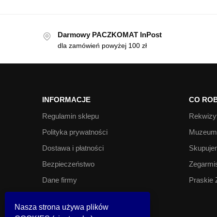
Darmowy PACZKOMAT InPost
dla zamówień powyżej 100 zł
INFORMACJE
CO ROB
Regulamin sklepu
Rekwizyt
Polityka prywatności
Muzeum 
Dostawa i płatności
Skupujem
Bezpieczeństwo
Zegarmis
Dane firmy
Praskie 
Kontakt
Nasza strona używa plików