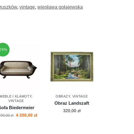
ruszków
,
vintage
,
wiesława gołajewska
-26%
MEBLE I KLAMOTY
,
OBRAZY
,
VINTAGE
VINTAGE
Obraz Landszaft
Sofa Biedermeier
320,00
zł
4 200,00
zł
700,00
zł