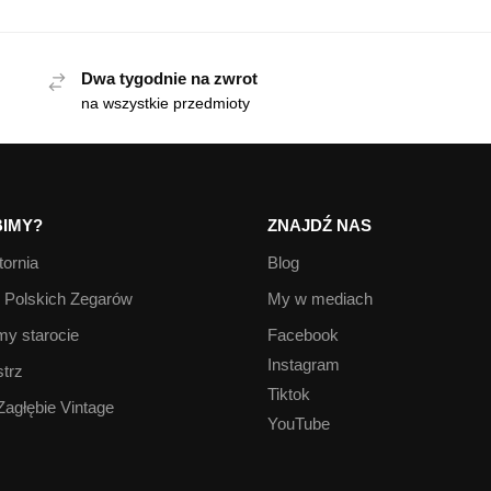
Dwa tygodnie na zwrot
na wszystkie przedmioty
IMY?
ZNAJDŹ NAS
ornia
Blog
Polskich Zegarów
My w mediach
y starocie
Facebook
Instagram
trz
Tiktok
Zagłębie Vintage
YouTube