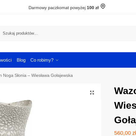
Darmowy paczkomat powyżej
100 zł
Szuka
wości
Blog
Co robimy?
 Noga Słonia – Wiesława Gołajewska
Wazo
Wie
Goła
560,00
z