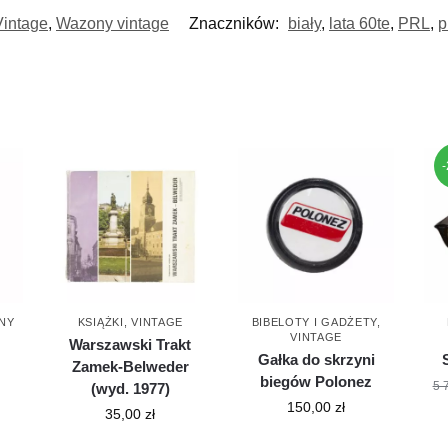
Vintage
,
Wazony vintage
Znaczników:
biały
,
lata 60te
,
PRL
,
p
NY
KSIĄŻKI
,
VINTAGE
BIBELOTY I GADŻETY
,
VINTAGE
Warszawski Trakt
Gałka do skrzyni
Zamek-Belweder
biegów Polonez
5 
(wyd. 1977)
150,00
zł
35,00
zł