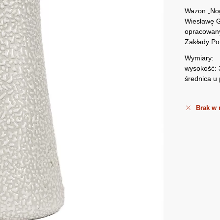
Wazon „Nog
Wiesławę G
opracowany
Zakłady Po
Wymiary:
wysokość:
średnica u
Brak w