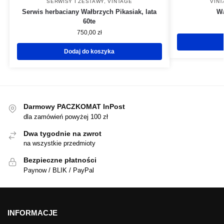
SERWISY I ZESTAWY
,
VINTAGE
VIN
Serwis herbaciany Wałbrzych Pikasiak, lata
Wa
60te
750,00
zł
Dodaj do koszyka
Darmowy PACZKOMAT InPost
dla zamówień powyżej 100 zł
Dwa tygodnie na zwrot
na wszystkie przedmioty
Bezpieczne płatności
Paynow / BLIK / PayPal
INFORMACJE