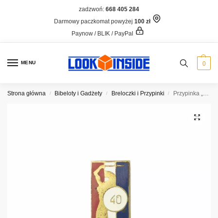
zadzwoń:
668 405 284
Darmowy paczkomat powyżej
100 zł
Paynow / BLIK / PayPal
MENU
0
Strona główna
Bibeloty i Gadżety
Breloczki i Przypinki
Przypinka „Syrenka warszawska”
/
/
/