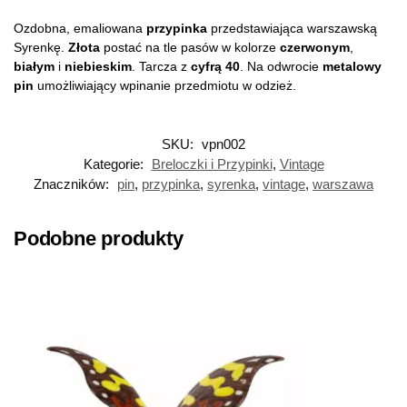
Ozdobna, emaliowana
przypinka
przedstawiająca warszawską
Syrenkę.
Złota
postać na tle pasów w kolorze
czerwonym
,
białym
i
niebieskim
. Tarcza z
cyfrą
40
. Na odwrocie
metalowy
pin
umożliwiający wpinanie przedmiotu w odzież.
SKU:
vpn002
Kategorie:
Breloczki i Przypinki
,
Vintage
Znaczników:
pin
,
przypinka
,
syrenka
,
vintage
,
warszawa
Podobne produkty