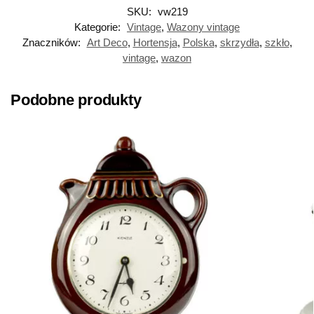
SKU:
vw219
Kategorie:
Vintage
,
Wazony vintage
Znaczników:
Art Deco
,
Hortensja
,
Polska
,
skrzydła
,
szkło
,
vintage
,
wazon
Podobne produkty