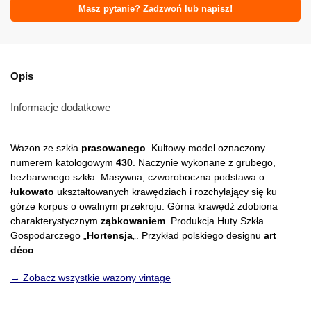
Masz pytanie? Zadzwoń lub napisz!
Opis
Informacje dodatkowe
Wazon ze szkła
prasowanego
. Kultowy model oznaczony
numerem katologowym
430
. Naczynie wykonane z grubego,
bezbarwnego szkła. Masywna, czworoboczna podstawa o
łukowato
ukształtowanych krawędziach i rozchylający się ku
górze korpus o owalnym przekroju. Górna krawędź zdobiona
charakterystycznym
ząbkowaniem
. Produkcja Huty Szkła
Gospodarczego „
Hortensja
„. Przykład polskiego designu
art
déco
.
→ Zobacz wszystkie wazony vintage