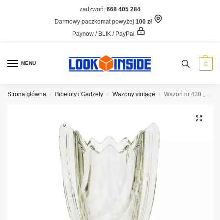
zadzwoń:
668 405 284
Darmowy paczkomat powyżej
100 zł
Paynow / BLIK / PayPal
MENU
0
Strona główna
Bibeloty i Gadżety
Wazony vintage
Wazon nr 430 „Skrzydlak”, Hortensja
/
/
/