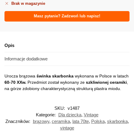
Brak w magazynie
Masz pytanie? Zadzwoń lub napisz!
Opis
Informacje dodatkowe
Urocza brązowa
świnka skarbonka
wykonana w Polsce w latach
60-70 XXw.
Przedmiot został wykonany ze
szkliwionej ceramiki
,
na górze zdobiony charakterystyczną strukturą plastra miodu.
SKU:
v1487
Kategorie:
Dla dziecka
,
Vintage
Znaczników:
brązowy
,
ceramika
,
lata 70te
,
Polska
,
skarbonka
,
vintage