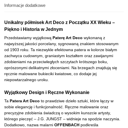
Informacje dodatkowe
Unikalny półmisek Art Deco z Początku XX Wieku –
Piękno i Historia w Jednym
Przedstawiamy wyjątkową
Paterę Art Deco
wykonaną z
najwyższej jakości porcelany, sygnowaną znakiem stosowanym
od 1903 roku. Ta niezwykle efektowna patera w kolorze białym
zachwyca cudownym, graniastym kształtem oraz zawijanymi
zdobieniami na przeciwległych szczytach krótszego boku,
oprószonymi delikatnymi złoceniami. Na brzegach znajdują się
ręcznie malowane bukieciki kwiatowe, co dodaje jej
niepowtarzalnego uroku.
Wyjątkowy Design i Ręczne Wykonanie
Ta
Patera Art Deco
to prawdziwe dzieło sztuki, które łączy w
sobie elegancję i funkcjonalność. Ręczne malowanie oraz
precyzyjne zdobienia świadczą o wysokim kunszcie artysty,
którego pieczęć – J.G. JUNGST – widnieje na spodzie naczynia.
Dodatkowo, nazwa malarni
OFFENBACH
podkreśla