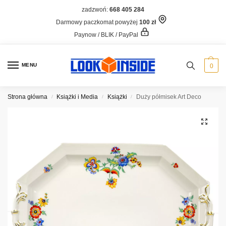
zadzwoń:
668 405 284
Darmowy paczkomat powyżej
100 zł
Paynow / BLIK / PayPal
MENU
0
Strona główna
Książki i Media
Książki
Duży półmisek Art Deco
/
/
/