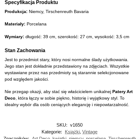
Specyfikacja Produktu
Produkcja:
Niemcy, Tirschenreuth Bavaria
Materiały:
Porcelana
Wymiary:
długość: 39 cm, szerokość: 27 cm, wysokość: 3,5 cm
Stan Zachowania
Jest to przedmiot stary, który nosi normalne ślady użytkowania.
Jego stan jest dokładnie przedstawiony na zdjęciach. Wszystkie
wystawiane przez nas przedmioty są starannie selekcjonowane
pod względem jakości.
Nie przegap okazji, aby stać się właścicielem unikalnej
Patery Art
Deco
, która łączy w sobie piękno, historię i wyjątkowy styl. To
idealny wybór dla osób ceniących elegancję i niepowtarzalność.
SKU:
v1650
Kategorie:
Książki
,
Vintage
Znaczników:
Art Deco
,
kwiatki
,
niemcy
,
porcelana
,
Tirschenreuth