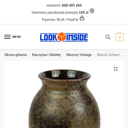
zadzwoń:
668 405 284
Darmowy paczkomat powyżej
100 zł
Paynow / BLIK / PayPal
MENU
0
Strona główna
Naczynia i Obiekty
Wazony Vintage
Wazon Scheurich 503-20, 20 cm
/
/
/