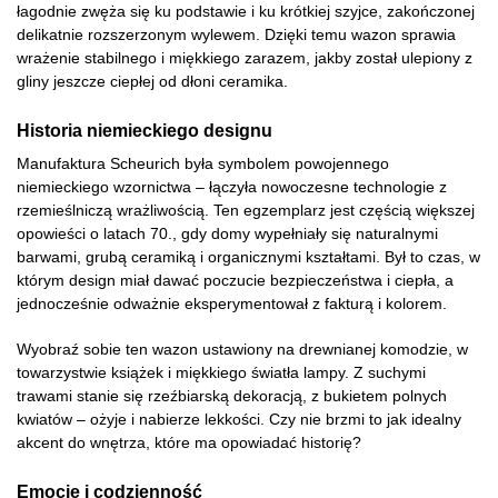
łagodnie zwęża się ku podstawie i ku krótkiej szyjce, zakończonej
delikatnie rozszerzonym wylewem. Dzięki temu wazon sprawia
wrażenie stabilnego i miękkiego zarazem, jakby został ulepiony z
gliny jeszcze ciepłej od dłoni ceramika.
Historia niemieckiego designu
Manufaktura Scheurich była symbolem powojennego
niemieckiego wzornictwa – łączyła nowoczesne technologie z
rzemieślniczą wrażliwością. Ten egzemplarz jest częścią większej
opowieści o latach 70., gdy domy wypełniały się naturalnymi
barwami, grubą ceramiką i organicznymi kształtami. Był to czas, w
którym design miał dawać poczucie bezpieczeństwa i ciepła, a
jednocześnie odważnie eksperymentował z fakturą i kolorem.
Wyobraź sobie ten wazon ustawiony na drewnianej komodzie, w
towarzystwie książek i miękkiego światła lampy. Z suchymi
trawami stanie się rzeźbiarską dekoracją, z bukietem polnych
kwiatów – ożyje i nabierze lekkości. Czy nie brzmi to jak idealny
akcent do wnętrza, które ma opowiadać historię?
Emocje i codzienność