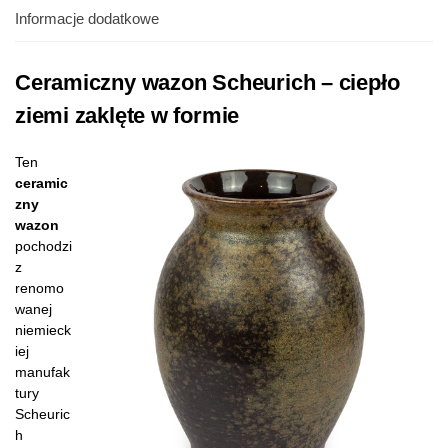
Informacje dodatkowe
Ceramiczny wazon Scheurich – ciepło
ziemi zaklęte w formie
Ten
ceramic
zny
wazon
pochodzi
z
renomo
wanej
niemieck
iej
manufak
tury
Scheuric
h