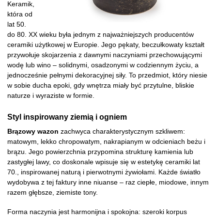
Keramik,
która od
lat 50.
do 80. XX wieku była jednym z najważniejszych producentów
ceramiki użytkowej w Europie. Jego pękaty, beczułkowaty kształt
przywołuje skojarzenia z dawnymi naczyniami przechowującymi
wodę lub wino – solidnymi, osadzonymi w codziennym życiu, a
jednocześnie pełnymi dekoracyjnej siły. To przedmiot, który niesie
w sobie ducha epoki, gdy wnętrza miały być przytulne, bliskie
naturze i wyraziste w formie.
Styl inspirowany ziemią i ogniem
Brązowy wazon
zachwyca charakterystycznym szkliwem:
matowym, lekko chropowatym, nakrapianym w odcieniach beżu i
brązu. Jego powierzchnia przypomina strukturę kamienia lub
zastygłej lawy, co doskonale wpisuje się w estetykę ceramiki lat
70., inspirowanej naturą i pierwotnymi żywiołami. Każde światło
wydobywa z tej faktury inne niuanse – raz ciepłe, miodowe, innym
razem głębsze, ziemiste tony.
Forma naczynia jest harmonijna i spokojna: szeroki korpus