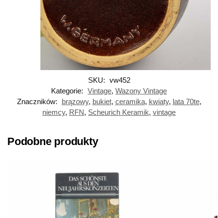
SKU:
vw452
Kategorie:
Vintage
,
Wazony Vintage
Znaczników:
brązowy
,
bukiet
,
ceramika
,
kwiaty
,
lata 70te
,
niemcy
,
RFN
,
Scheurich Keramik
,
vintage
Podobne produkty