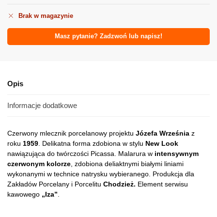
Brak w magazynie
Masz pytanie? Zadzwoń lub napisz!
Opis
Informacje dodatkowe
Czerwony mlecznik porcelanowy projektu
Józefa Września
z
roku
1959
. Delikatna forma zdobiona w stylu
New Look
nawiązująca do twórczości Picassa. Malarura w
intensywnym
czerwonym kolorze
, zdobiona deliaktnymi białymi liniami
wykonanymi w technice natrysku wybieranego. Produkcja dla
Zakładów Porcelany i Porcelitu
Chodzież.
Element serwisu
kawowego
„Iza”
.