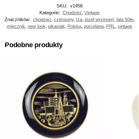
SKU:
v1458
Kategorie:
Chodzież
,
Vintage
Znaczników:
chodzież
,
czerwony
,
Iza
,
józef wrzesień
,
lata 50te
,
mlecznik
,
new look
,
pikasiak
,
Polska
,
porcelana
,
PRL
,
vintage
Podobne produkty