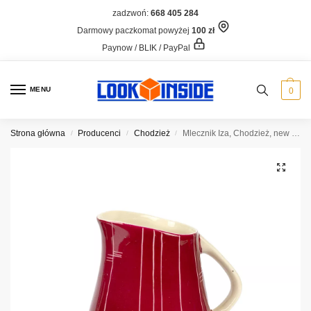
zadzwoń:
668 405 284
Darmowy paczkomat powyżej
100 zł
Paynow / BLIK / PayPal
MENU
0
Strona główna
Producenci
Chodzież
Mlecznik Iza, Chodzież, new look
/
/
/