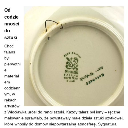
Od
codzie
nności
do
sztuki
Choć
fajans
był
pierwotni
e
materiał
em
codzienn
ym, w
rękach
artystów
z Włocławka urósł do rangi sztuki. Każdy talerz był inny – ręczne
malowanie sprawiało, że powstawały małe dzieła sztuki użytkowej,
które wnosiły do domów niepowtarzalną atmosferę. Sygnatura