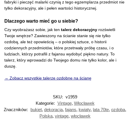
fabryki i pieczęć malarki czynią z tego egzemplarza przedmiot nie
tylko dekoracyjny, ale i pełen wartości historycznej.
Dlaczego warto mieć go u siebie?
Czy wyobrażasz sobie, jak ten
talerz dekoracyjny
rozświetli
Twoje wnętrze? Zawieszony na ścianie stanie się nie tylko
ozdobą, ale też opowieścią – o polskiej sztuce, o historii
codziennych przedmiotów, które przetrwały próbę czasu, i o
ludziach, którzy potrafili z fajansu wydobyć piękno natury. To
talerz, który wprowadzi do Twojego domu nie tylko kolor, ale i
duszę.
→ Zobacz wszystkie talerze ozdobne na ścianę
SKU:
v1959
Kategorie:
Vintage
,
Włocławek
Znaczników:
bukiet
,
dekoracja
,
fajans
,
kwiaty
,
lata 70te
,
ozdoba
,
Polska
,
vintage
,
włocławek