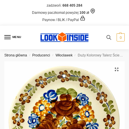
zadzwoń:
668 405 284
Darmowy paczkomat powyżej
100 zł
Paynow / BLIK / PayPal
MENU
0
Strona główna
Producenci
Włocławek
Duży Kolorowy Talerz Ścienny Włocławek
/
/
/