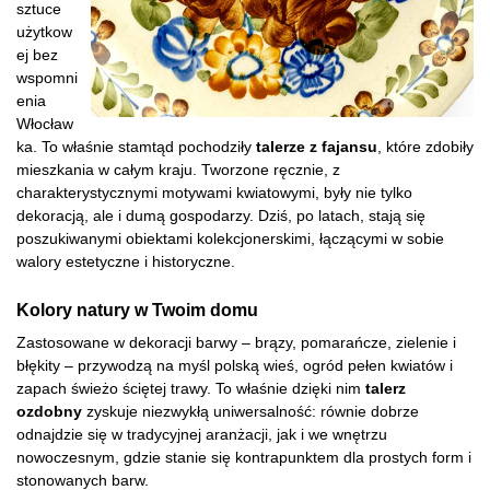
sztuce
użytkow
ej bez
wspomni
enia
Włocław
ka. To właśnie stamtąd pochodziły
talerze z fajansu
, które zdobiły
mieszkania w całym kraju. Tworzone ręcznie, z
charakterystycznymi motywami kwiatowymi, były nie tylko
dekoracją, ale i dumą gospodarzy. Dziś, po latach, stają się
poszukiwanymi obiektami kolekcjonerskimi, łączącymi w sobie
walory estetyczne i historyczne.
Kolory natury w Twoim domu
Zastosowane w dekoracji barwy – brązy, pomarańcze, zielenie i
błękity – przywodzą na myśl polską wieś, ogród pełen kwiatów i
zapach świeżo ściętej trawy. To właśnie dzięki nim
talerz
ozdobny
zyskuje niezwykłą uniwersalność: równie dobrze
odnajdzie się w tradycyjnej aranżacji, jak i we wnętrzu
nowoczesnym, gdzie stanie się kontrapunktem dla prostych form i
stonowanych barw.