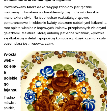
Prezentowany
talerz dekoracyjny
zdobiony jest ręcznie
malowanymi kwiatami w charakterystycznym dla włocławskiej
manufaktury stylu. Na jego lustrze rozkwitają brązowe,
pomarańczowe i niebieskie kwiaty otoczone subtelnymi listkami, a
rant oplata wieniec z brązowych kwiatów przeplatanych zielonymi
gałązkami. Malatura, której autorką jest Anna Woźniak, wyróżnia
się dbałością o detal i spójnością kompozycji, dzięki czemu każdy
egzemplarz jest niepowtarzalny.
Włocła
wek –
kolebk
a
polskie
go
fajansu
Trudno
mówić o
polskiej