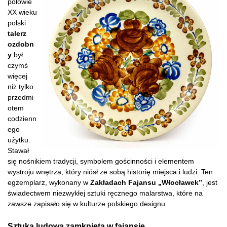
połowie
XX wieku
polski
talerz
ozdobn
y
był
czymś
więcej
niż tylko
przedmi
otem
codzienn
ego
użytku.
Stawał
się nośnikiem tradycji, symbolem gościnności i elementem
wystroju wnętrza, który niósł ze sobą historię miejsca i ludzi. Ten
egzemplarz, wykonany w
Zakładach Fajansu „Włocławek”
, jest
świadectwem niezwykłej sztuki ręcznego malarstwa, które na
zawsze zapisało się w kulturze polskiego designu.
Sztuka ludowa zamknięta w fajansie