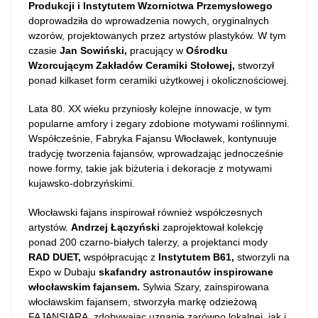
Produkcji i Instytutem Wzornictwa Przemysłowego
doprowadziła do wprowadzenia nowych, oryginalnych
wzorów, projektowanych przez artystów plastyków. W tym
czasie
Jan Sowiński,
pracujący w
Ośrodku
Wzorcującym Zakładów Ceramiki Stołowej,
stworzył
ponad kilkaset form ceramiki użytkowej i okolicznościowej​​.
Lata 80. XX wieku przyniosły kolejne innowacje, w tym
popularne amfory i zegary zdobione motywami roślinnymi​​.
Współcześnie, Fabryka Fajansu Włocławek, kontynuuje
tradycję tworzenia fajansów, wprowadzając jednocześnie
nowe formy, takie jak biżuteria i dekoracje z motywami
kujawsko-dobrzyńskimi​​.
Włocławski fajans inspirował również współczesnych
artystów.
Andrzej Łączyński
zaprojektował kolekcję
ponad 200 czarno-białych talerzy, a projektanci mody
RAD DUET,
współpracując z
Instytutem B61,
stworzyli na
Expo w Dubaju
skafandry astronautów inspirowane
włocławskim fajansem​​​​.
Sylwia Szary, zainspirowana
włocławskim fajansem, stworzyła markę odzieżową
FAJANSIARA, zdobywając uznanie zarówno lokalnej, jak i