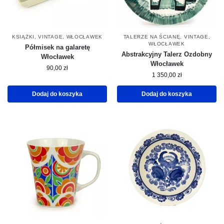
KSIĄŻKI
,
VINTAGE
,
WŁOCŁAWEK
TALERZE NA ŚCIANĘ
,
VINTAGE
,
WŁOCŁAWEK
Półmisek na galaretę
Abstrakcyjny Talerz Ozdobny
Włocławek
Włocławek
90,00
zł
1 350,00
zł
Dodaj do koszyka
Dodaj do koszyka