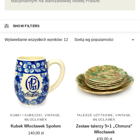
stacjonarnym na warszawskiej Nowej Pradze.
SHOW FILTERS
Wyświetlanie wszystkich wyników: 12
KUBKI I KUBECZKI
,
VINTAGE
,
TALERZE UŻYTKOWE
,
VINTAGE
,
WŁOCŁAWEK
WŁOCŁAWEK
Kubek Włocławek Społem
Zestaw talerzy 5+1 „Chmura”
Włocławek
140,00
zł
430,00
zł