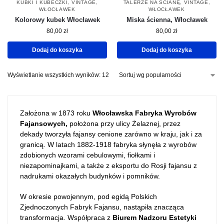
KUBKI I KUBECZKI
,
VINTAGE
,
TALERZE NA ŚCIANĘ
,
VINTAGE
,
WŁOCŁAWEK
WŁOCŁAWEK
Kolorowy kubek Włocławek
Miska ścienna, Włocławek
80,00
zł
80,00
zł
Dodaj do koszyka
Dodaj do koszyka
Wyświetlanie wszystkich wyników: 12
Założona w 1873 roku
Włocławska Fabryka Wyrobów
Fajansowych,
położona przy ulicy Żelaznej, przez
dekady tworzyła fajansy cenione zarówno w kraju, jak i za
granicą​​. W latach 1882-1918 fabryka słynęła z wyrobów
zdobionych wzorami cebulowymi, fiołkami i
niezapominajkami, a także z eksportu do Rosji fajansu z
nadrukami okazałych budynków i pomników​​.
W okresie powojennym, pod egidą Polskich
Zjednoczonych Fabryk Fajansu, nastąpiła znacząca
transformacja. Współpraca z
Biurem Nadzoru Estetyki