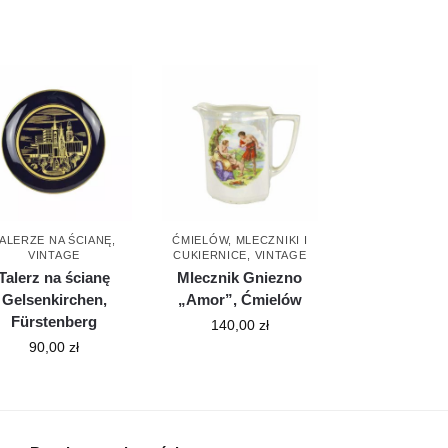
ALERZE NA ŚCIANĘ
,
ĆMIELÓW
,
MLECZNIKI I
VINTAGE
CUKIERNICE
,
VINTAGE
Talerz na ścianę
Mlecznik Gniezno
Gelsenkirchen,
„Amor”, Ćmielów
Fürstenberg
140,00
zł
90,00
zł