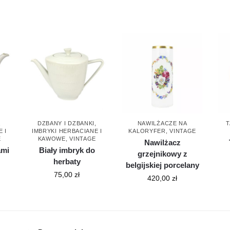
,
DZBANY I DZBANKI
,
NAWILŻACZE NA
T
 I
IMBRYKI HERBACIANE I
KALORYFER
,
VINTAGE
E
KAWOWE
,
VINTAGE
Nawilżacz
ami
Biały imbryk do
grzejnikowy z
herbaty
belgijskiej porcelany
75,00
zł
420,00
zł