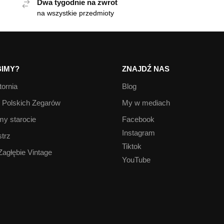
Dwa tygodnie na zwrot
na wszystkie przedmioty
IMY?
ZNAJDŹ NAS
ornia
Blog
Polskich Zegarów
My w mediach
y starocie
Facebook
Instagram
trz
Tiktok
Zagłębie Vintage
YouTube