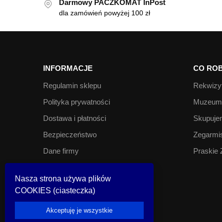
Darmowy PACZKOMAT InPost
dla zamówień powyżej 100 zł
INFORMACJE
CO ROB
Regulamin sklepu
Rekwizyt
Polityka prywatności
Muzeum 
Dostawa i płatności
Skupujem
Bezpieczeństwo
Zegarmis
Dane firmy
Praskie 
Kontakt
Nasza strona używa plików
COOKIES (ciasteczka)
© Look Inside 2023
Akceptuję je wszystkie