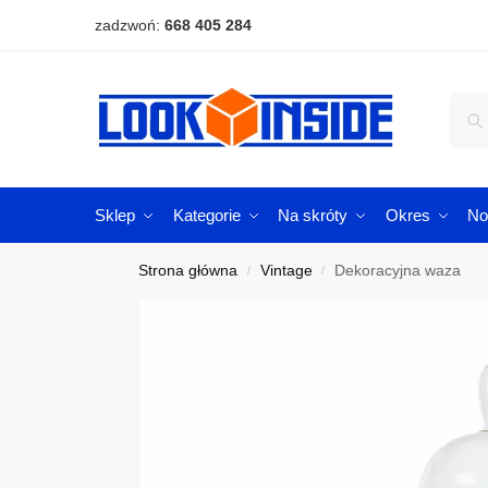
zadzwoń:
668 405 284
Sklep
Kategorie
Na skróty
Okres
No
Strona główna
Vintage
Dekoracyjna waza
/
/