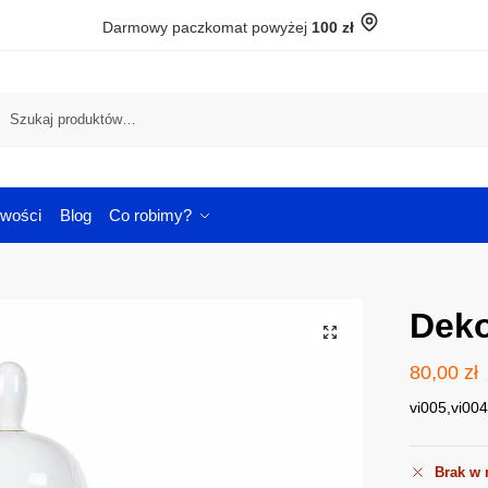
Darmowy paczkomat powyżej
100 zł
Szuka
wości
Blog
Co robimy?
Deko
80,00
zł
vi005,vi00
Brak w