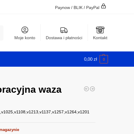
Paynow / BLIK / PayPal
j
Moje konto
Dostawa i płatności
Kontakt
0,00
zł
0
racyjna waza
4,v1025,v1108,v1213,v1137,v1257,v1264,v1201
 magazynie