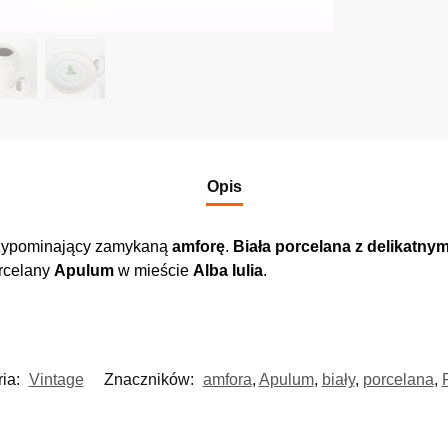
Opis
przypominający zamykaną
amforę
.
Biała porcelana z delikatnym
rcelany
Apulum
w mieście
Alba Iulia
.
ria:
Vintage
Znaczników:
amfora
,
Apulum
,
biały
,
porcelana
,