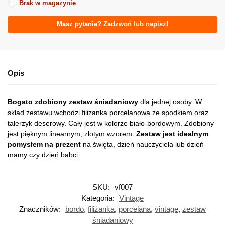
Brak w magazynie
Masz pytanie? Zadzwoń lub napisz!
Opis
Bogato zdobiony zestaw śniadaniowy
dla jednej osoby. W
skład zestawu wchodzi filiżanka porcelanowa ze spodkiem oraz
talerzyk deserowy. Cały jest w kolorze biało-bordowym. Zdobiony
jest pięknym linearnym, złotym wzorem.
Zestaw jest idealnym
pomysłem na prezent
na święta, dzień nauczyciela lub dzień
mamy czy dzień babci.
SKU:
vf007
Kategoria:
Vintage
Znaczników:
bordo
,
filiżanka
,
porcelana
,
vintage
,
zestaw
śniadaniowy