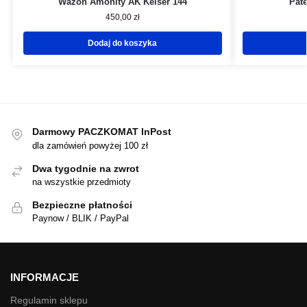
Wazon Amonity AK Keiser 144
Pate
450,00
zł
Dodaj do koszyka
Darmowy PACZKOMAT InPost
dla zamówień powyżej 100 zł
Dwa tygodnie na zwrot
na wszystkie przedmioty
Bezpieczne płatności
Paynow / BLIK / PayPal
INFORMACJE
Regulamin sklepu