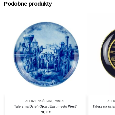
Podobne produkty
TALERZE NA ŚCIANĘ
,
VINTAGE
TALER
Talerz na Dzień Ojca „East meets West”
Talerz na ści
70,00
zł