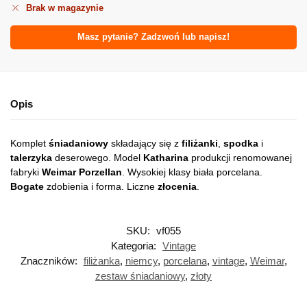
Brak w magazynie
Masz pytanie? Zadzwoń lub napisz!
Opis
Komplet
śniadaniowy
składający się z
filiżanki
,
spodka
i
talerzyka
deserowego. Model
Katharina
produkcji renomowanej
fabryki
Weimar
Porzellan
. Wysokiej klasy biała porcelana.
Bogate
zdobienia i forma. Liczne
złocenia
.
SKU:
vf055
Kategoria:
Vintage
Znaczników:
filiżanka
,
niemcy
,
porcelana
,
vintage
,
Weimar
,
zestaw śniadaniowy
,
złoty