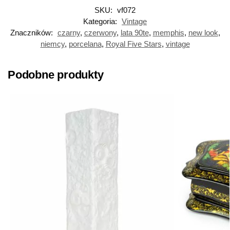
SKU:
vf072
Kategoria:
Vintage
Znaczników:
czarny
,
czerwony
,
lata 90te
,
memphis
,
new look
,
niemcy
,
porcelana
,
Royal Five Stars
,
vintage
Podobne produkty