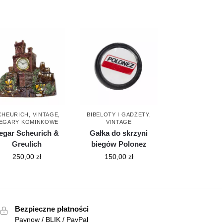
CHEURICH
,
VINTAGE
,
BIBELOTY I GADŻETY
,
EGARY KOMINKOWE
VINTAGE
egar Scheurich &
Gałka do skrzyni
Greulich
biegów Polonez
250,00
zł
150,00
zł
Bezpieczne płatności
Paynow / BLIK / PayPal