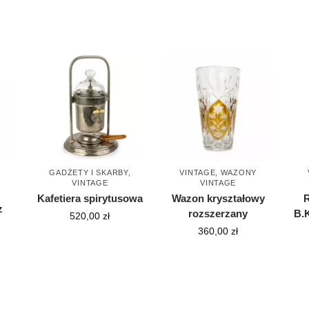
,
GADŻETY I SKARBY
,
VINTAGE
,
WAZONY
Y
VINTAGE
VINTAGE
Kafetiera spirytusowa
Wazon kryształowy
R
z
rozszerzany
B.
520,00
zł
360,00
zł