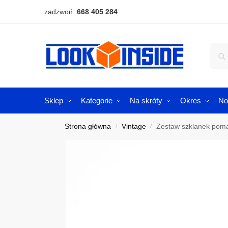
zadzwoń:
668 405 284
Sklep
Kategorie
Na skróty
Okres
No
Strona główna
Vintage
Zestaw szklanek pom
/
/