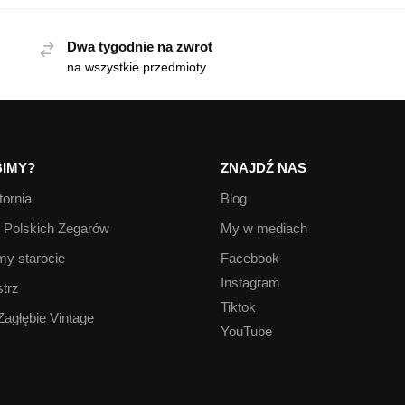
Dwa tygodnie na zwrot
na wszystkie przedmioty
IMY?
ZNAJDŹ NAS
ornia
Blog
Polskich Zegarów
My w mediach
y starocie
Facebook
Instagram
trz
Tiktok
Zagłębie Vintage
YouTube