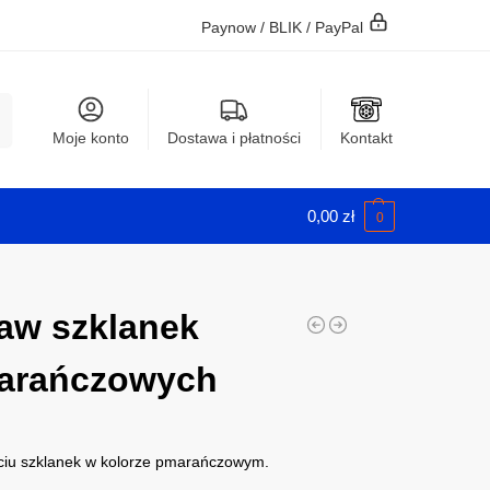
Paynow / BLIK / PayPal
j
Moje konto
Dostawa i płatności
Kontakt
0,00
zł
0
aw szklanek
arańczowych
ciu szklanek w kolorze pmarańczowym.