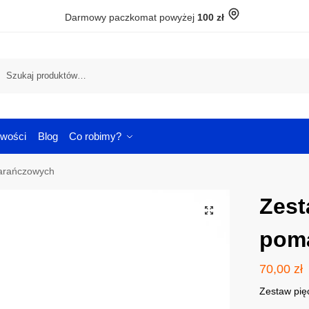
Darmowy paczkomat powyżej
100 zł
Szuka
wości
Blog
Co robimy?
arańczowych
Zest
pom
70,00
zł
Zestaw pię