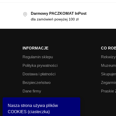
Darmowy PACZKOMAT InPost
dla zamówień powyżej 100 zł
INFORMACJE
CO ROB
Regulamin sklepu
Rekwizyt
Polityka prywatności
Muzeum 
Dostawa i płatności
Skupujem
Bezpieczeństwo
Zegarmis
Dane firmy
Praskie 
Kontakt
Nasza strona używa plików
COOKIES (ciasteczka)