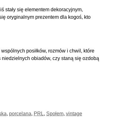
iś stały się elementem dekoracyjnym,
się oryginalnym prezentem dla kogoś, kto
e wspólnych posiłków, rozmów i chwil, które
 niedzielnych obiadów, czy staną się ozdobą
ska
,
porcelana
,
PRL
,
Społem
,
vintage