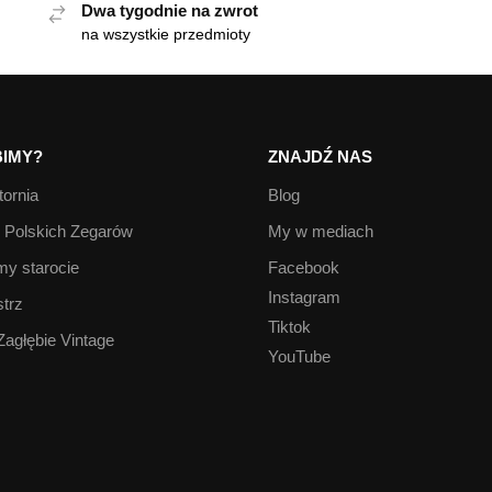
Dwa tygodnie na zwrot
na wszystkie przedmioty
IMY?
ZNAJDŹ NAS
ornia
Blog
Polskich Zegarów
My w mediach
y starocie
Facebook
Instagram
trz
Tiktok
Zagłębie Vintage
YouTube