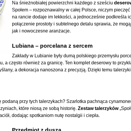
Na śnieżnobiałej powierzchni każdego z sześciu
desero
Społem – rozpoznawalny w całej Polsce, niczym pieczęć
na rancie dodaje im lekkości, a jednocześnie podkreśla i
połączenie prostoty i subtelnego detalu sprawia, że mogą
jak i nowoczesne aranżacje.
Lubiana – porcelana z sercem
Zakłady w Lubianie były dumą polskiego przemysłu porc
ju, a często również za granicę. Ten komplet deserowy to przyk
myślany, a dekoracja nanoszona z precyzją. Dzięki temu talerzy
 podaną przy tych talerzykach? Szarlotka pachnąca cynamonem
niach, które niosą ze sobą historię.
Zestaw talerzyków
„Społ
ciół, dodając spotkaniom nutę nostalgii i ciepła.
Przedmiot z duszą