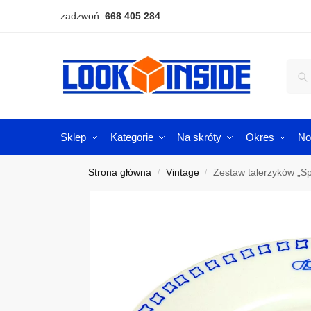
zadzwoń:
668 405 284
Sklep
Kategorie
Na skróty
Okres
No
Strona główna
Vintage
Zestaw talerzyków „S
/
/