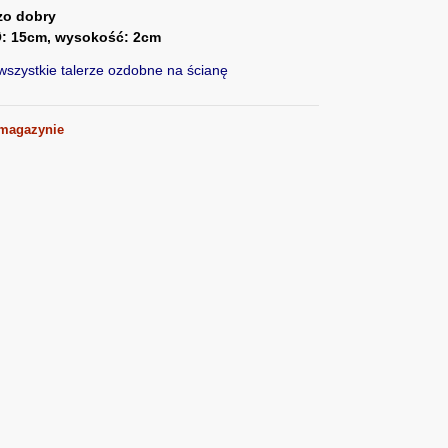
zo dobry
: 15cm, wysokość: 2cm
szystkie talerze ozdobne na ścianę
 magazynie