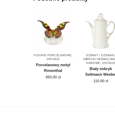
FIGURKI PORCELANOWE
,
DZBANY I DZBANKI
VINTAGE
IMBRYKI HERBACIANE
KAWOWE
,
VINTAG
Porcelanowy motyl
Biały imbryk
Rosenthal
Seltmann Weide
850,00
zł
110,00
zł