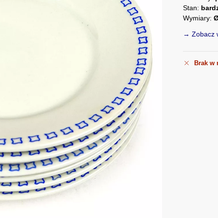
Stan:
bard
Wymiary:
Ø
→ Zobacz w
Brak w