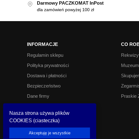
Darmowy PACZKOMAT InPost
dla zamówień powyżej 100 zł
INFORMACJE
CO ROB
Regulamin sklepu
Rekwizyt
Polityka prywatności
Muzeum 
Dostawa i płatności
Skupujem
Bezpieczeństwo
Zegarmis
Dane firmy
Praskie 
Kontakt
Nasza strona używa plików
COOKIES (ciasteczka)
© Look Inside 2023
Akceptuję je wszystkie