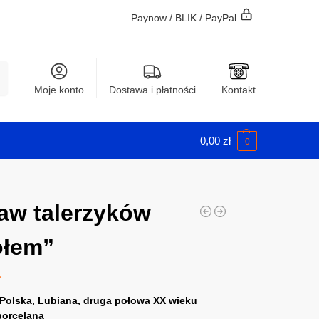
Paynow / BLIK / PayPal
j
Moje konto
Dostawa i płatności
Kontakt
0,00
zł
0
aw talerzyków
ołem”
ł
Polska, Lubiana, druga połowa XX wieku
porcelana