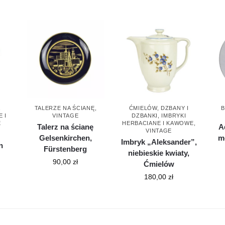
,
TALERZE NA ŚCIANĘ
,
ĆMIELÓW
,
DZBANY I
B
 I
VINTAGE
DZBANKI
,
IMBRYKI
E
HERBACIANE I KAWOWE
,
Talerz na ścianę
A
VINTAGE
Gelsenkirchen,
m
Imbryk „Aleksander”,
n
Fürstenberg
niebieskie kwiaty,
90,00
zł
Ćmielów
180,00
zł