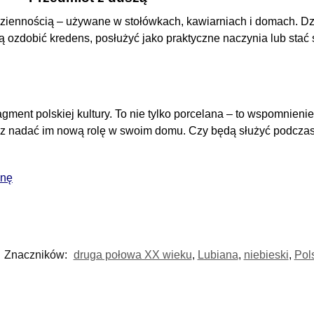
odziennością – używane w stołówkach, kawiarniach i domach. Dz
ozdobić kredens, posłużyć jako praktyczne naczynia lub stać 
ragment polskiej kultury. To nie tylko porcelana – to wspomnieni
sz nadać im nową rolę w swoim domu. Czy będą służyć podczas
anę
Znaczników:
druga połowa XX wieku
,
Lubiana
,
niebieski
,
Pol