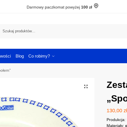
Darmowy paczkomat powyżej
100 zł
Szuka
wości
Blog
Co robimy?
połem”
Zest
„Sp
130,00
z
Produkcja:
Materiały: