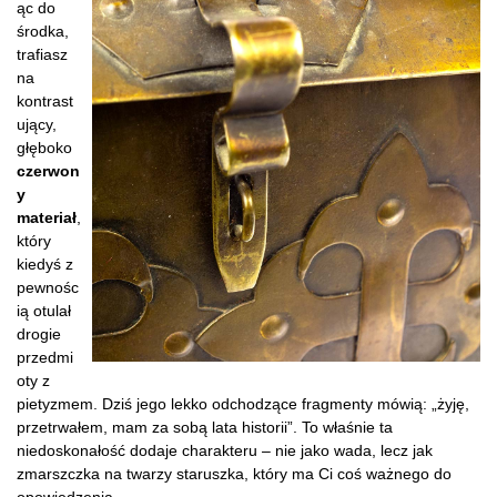
ąc do
środka,
trafiasz
na
kontrast
ujący,
głęboko
czerwon
y
materiał
,
który
kiedyś z
pewnośc
ią otulał
drogie
przedmi
oty z
pietyzmem. Dziś jego lekko odchodzące fragmenty mówią: „żyję,
przetrwałem, mam za sobą lata historii”. To właśnie ta
niedoskonałość dodaje charakteru – nie jako wada, lecz jak
zmarszczka na twarzy staruszka, który ma Ci coś ważnego do
opowiedzenia.