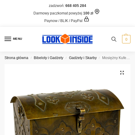
zadzwoń:
668 405 284
Darmowy paczkomat powyżej
100 zł
Paynow / BLIK / PayPal
MENU
0
Strona główna
Bibeloty i Gadżety
Gadżety i Skarby
Mosiężny Kuferek, metaloplastyka
/
/
/