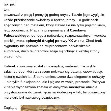
taki jak
ten,
powstawał z pasją i precyzją godną artysty. Każde jego wygięcie,
każde przetłoczenie świadczy o ręcznej pracy – o godzinach
spędzonych nad metalem, który stawał się nie tylko pojemnikiem,
lecz opowieścią. Praca ta przypomina styl
Czesława
Palczewskiego
, jednego z najbardziej rozpoznawalnych twórców
polskiej
metaloplastyki drugiej połowy XX wieku
. Choć brak
sygnatury nie pozwala na stuprocentowe potwierdzenie
autorstwa, duch tej pracowni zdaje się tchnąć z każdej strony
przedmiotu.
Kuferek stworzony został z
mosiądzu
, materiału niezwykle
szlachetnego, który z czasem pokrywa się patyną, opowiadając
historię swoich lat. Z boku umieszczono dwa eleganckie uchwyty
– nie tylko funkcjonalne, ale i piękne w swojej prostocie. Pokrywa
kuferka wyposażona została w klasyczne
mosiężne okucie
,
przystosowane do zamknięcia na kłódeczkę – tak, by powierzony
mu skarb był naprawdę bezpieczny.
Zaglądaj