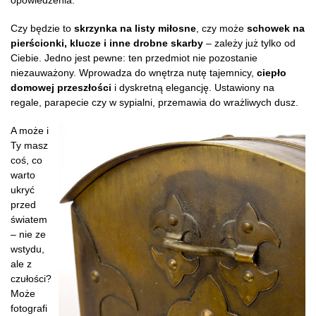
Czy będzie to
skrzynka na listy miłosne
, czy może
schowek na
pierścionki, klucze i inne drobne skarby
– zależy już tylko od
Ciebie. Jedno jest pewne: ten przedmiot nie pozostanie
niezauważony. Wprowadza do wnętrza nutę tajemnicy,
ciepło
domowej przeszłości
i dyskretną elegancję. Ustawiony na
regale, parapecie czy w sypialni, przemawia do wrażliwych dusz.
A może i
Ty masz
coś, co
warto
ukryć
przed
światem
– nie ze
wstydu,
ale z
czułości?
Może
fotografi