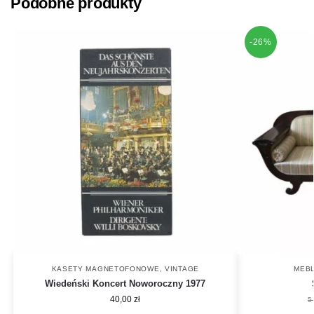
Podobne produkty
-26%
KASETY MAGNETOFONOWE
,
VINTAGE
MEBL
Wiedeński Koncert Noworoczny 1977
40,00
zł
5