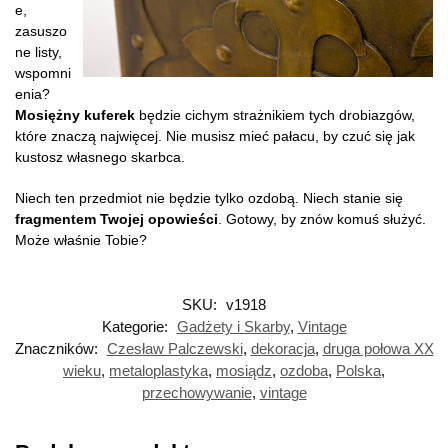
e,
zasuszo
ne listy,
wspomni
enia?
Mosiężny kuferek
będzie cichym strażnikiem tych drobiazgów,
które znaczą najwięcej. Nie musisz mieć pałacu, by czuć się jak
kustosz własnego skarbca.
Niech ten przedmiot nie będzie tylko ozdobą. Niech stanie się
fragmentem Twojej opowieści
. Gotowy, by znów komuś służyć.
Może właśnie Tobie?
SKU:
v1918
Kategorie:
Gadżety i Skarby
,
Vintage
Znaczników:
Czesław Palczewski
,
dekoracja
,
druga połowa XX
wieku
,
metaloplastyka
,
mosiądz
,
ozdoba
,
Polska
,
przechowywanie
,
vintage